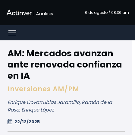
跳转到主内容
6 de agosto / 08:36 am
Open menu
AM: Mercados avanzan
ante renovada confianza
en IA
Inversiones AM/PM
Enrique Covarrubias Jaramillo, Ramón de la
Rosa, Enrique López
22/12/2025