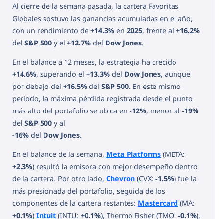
Al cierre de la semana pasada, la cartera Favoritas
Globales sostuvo las ganancias acumuladas en el año,
con un rendimiento de
+14.3%
en
2025
, frente al
+16.2%
del
S&P 500
y el
+12.7%
del
Dow Jones
.
En el balance a 12 meses, la estrategia ha crecido
+14.6%
, superando el
+13.3%
del
Dow Jones
, aunque
por debajo del
+16.5%
del
S&P 500
. En este mismo
periodo, la máxima pérdida registrada desde el punto
más alto del portafolio se ubica en
-12%
, menor al
-19%
del
S&P 500
y al
-16%
del
Dow Jones
.
En el balance de la semana,
Meta Platforms
(META:
+2.3%
) resultó la emisora con mejor desempeño dentro
de la cartera. Por otro lado,
Chevron
(CVX:
-1.5%
) fue la
más presionada del portafolio, seguida de los
componentes de la cartera restantes:
Mastercard
(MA:
+0.1%
)
Intuit
(INTU:
+0.1%
), Thermo Fisher (TMO:
-0.1%
),