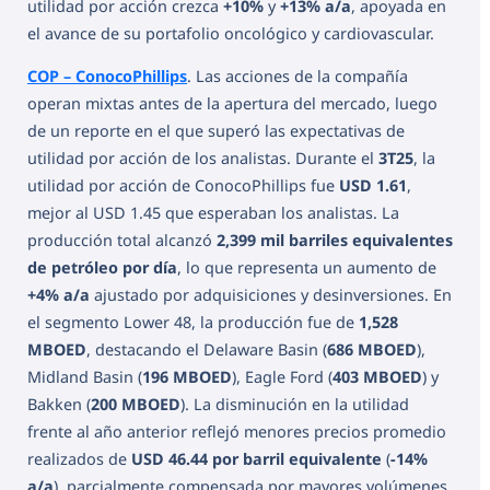
utilidad por acción crezca
+10%
y
+13% a/a
, apoyada en
el avance de su portafolio oncológico y cardiovascular.
COP – ConocoPhillips
. Las acciones de la compañía
operan mixtas antes de la apertura del mercado, luego
de un reporte en el que superó las expectativas de
utilidad por acción de los analistas. Durante el
3T25
, la
utilidad por acción de ConocoPhillips fue
USD 1.61
,
mejor al USD 1.45 que esperaban los analistas. La
producción total alcanzó
2,399 mil barriles equivalentes
de petróleo por día
, lo que representa un aumento de
+4% a/a
ajustado por adquisiciones y desinversiones. En
el segmento Lower 48, la producción fue de
1,528
MBOED
, destacando el Delaware Basin (
686 MBOED
),
Midland Basin (
196 MBOED
), Eagle Ford (
403 MBOED
) y
Bakken (
200 MBOED
). La disminución en la utilidad
frente al año anterior reflejó menores precios promedio
realizados de
USD 46.44 por barril equivalente
(
-14%
a/a
), parcialmente compensada por mayores volúmenes