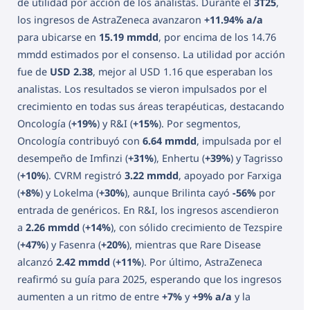
de utilidad por acción de los analistas. Durante el
3T25
,
los ingresos de AstraZeneca avanzaron
+11.94% a/a
para ubicarse en
15.19 mmdd
, por encima de los 14.76
mmdd estimados por el consenso. La utilidad por acción
fue de
USD 2.38
, mejor al USD 1.16 que esperaban los
analistas. Los resultados se vieron impulsados por el
crecimiento en todas sus áreas terapéuticas, destacando
Oncología (
+19%
) y R&I (
+15%
). Por segmentos,
Oncología contribuyó con
6.64 mmdd
, impulsada por el
desempeño de Imfinzi (
+31%
), Enhertu (
+39%
) y Tagrisso
(
+10%
). CVRM registró
3.22 mmdd
, apoyado por Farxiga
(
+8%
) y Lokelma (
+30%
), aunque Brilinta cayó
-56%
por
entrada de genéricos. En R&I, los ingresos ascendieron
a
2.26 mmdd
(
+14%
), con sólido crecimiento de Tezspire
(
+47%
) y Fasenra (
+20%
), mientras que Rare Disease
alcanzó
2.42 mmdd
(
+11%
). Por último, AstraZeneca
reafirmó su guía para 2025, esperando que los ingresos
aumenten a un ritmo de entre
+7%
y
+9% a/a
y la