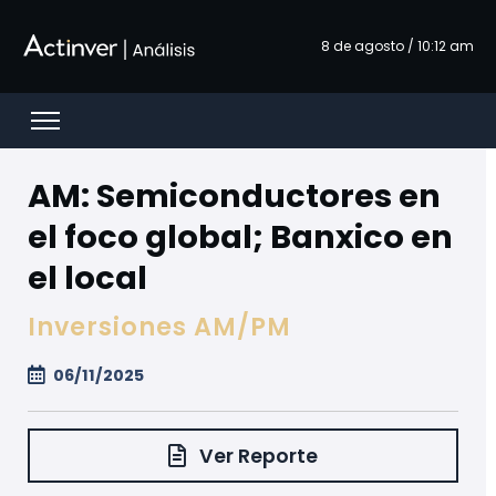
Salta al contingut principal
8 de agosto / 10:12 am
Open menu
AM: Semiconductores en
el foco global; Banxico en
el local
Inversiones AM/PM
06/11/2025
Ver Reporte