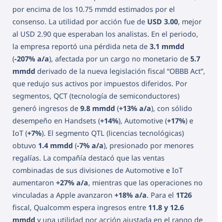
por encima de los 10.75 mmdd estimados por el
consenso. La utilidad por acción fue de
USD 3.00
, mejor
al USD 2.90 que esperaban los analistas. En el periodo,
la empresa reportó una pérdida neta de
3.1 mmdd
(
-207% a/a
), afectada por un cargo no monetario de
5.7
mmdd
derivado de la nueva legislación fiscal “OBBB Act”,
que redujo sus activos por impuestos diferidos. Por
segmentos, QCT (tecnología de semiconductores)
generó ingresos de
9.8 mmdd
(
+13% a/a
), con sólido
desempeño en Handsets (
+14%
), Automotive (
+17%
) e
IoT (
+7%
). El segmento QTL (licencias tecnológicas)
obtuvo
1.4 mmdd
(
-7% a/a
), presionado por menores
regalías. La compañía destacó que las ventas
combinadas de sus divisiones de Automotive e IoT
aumentaron
+27% a/a
, mientras que las operaciones no
vinculadas a Apple avanzaron
+18% a/a
. Para el
1T26
fiscal, Qualcomm espera ingresos entre
11.8 y 12.6
mmdd
y una utilidad por acción ajustada en el rango de