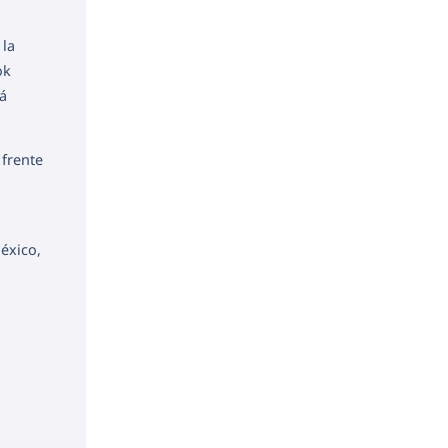
 la
ok
á
frente
éxico,