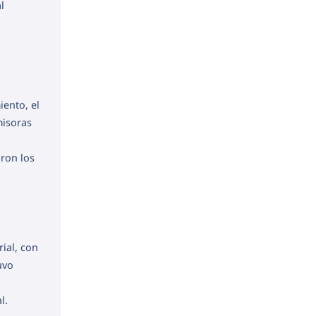
l
ento, el
misoras
ron los
ial, con
uvo
l.