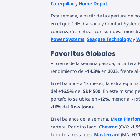
Caterpillar
y
Home Depot
.
Esta semana, a partir de la apertura de ho
en el que CRH, Carvana y Comfort Systems
comenzará a cotizar con su nueva muestra
Power Systems
,
Seagate Technology
y
W
Favoritas Globales
Al cierre de la semana pasada, la cartera
rendimiento de
+14.3%
en
2025
, frente al
En el balance a 12 meses, la estrategia ha
del
+16.5%
del
S&P 500
. En este mismo pe
portafolio se ubica en
-12%
, menor al
-19
-16%
del
Dow Jones
.
En el balance de la semana,
Meta Platfo
cartera. Por otro lado,
Chevron
(CVX:
-1.
la cartera restantes:
Mastercard
(MA:
+0.