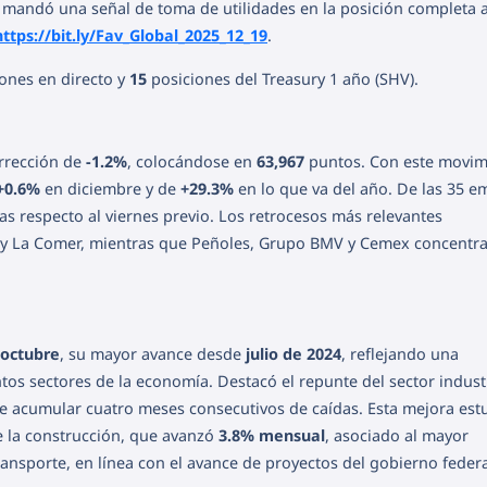
lo mandó una señal de toma de utilidades en la posición completa a
https://bit.ly/Fav_Global_2025_12_19
.
ones en directo y
15
posiciones del Treasury 1 año (SHV).
orrección de
-1.2%
, colocándose en
63,967
puntos. Con este movimi
+0.6%
en diciembre y de
+29.3%
en lo que va del año. De las 35 e
as respecto al viernes previo. Los retrocesos más relevantes
a y La Comer, mientras que Peñoles, Grupo BMV y Cemex concentra
octubre
, su mayor avance desde
julio de 2024
, reflejando una
tos sectores de la economía. Destacó el repunte del sector industr
de acumular cuatro meses consecutivos de caídas. Esta mejora est
e la construcción, que avanzó
3.8% mensual
, asociado al mayor
ansporte, en línea con el avance de proyectos del gobierno federa