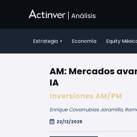
Siirry pääsisältöön
Estrategia
Economía
Equity Méxic
▾
AM: Mercados avan
IA
Inversiones AM/PM
Enrique Covarrubias Jaramillo, Ramó
22/12/2025