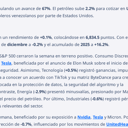
mulando un avance de
67%
. El petróleo sube
2.2%
para cotizar en
roleros venezolanos por parte de Estados Unidos.
n un rendimiento de
+0.1%
, colocándose en
6,834.5
puntos. Con e
o de
diciembre
a
-0.2%
y el acumulado de
2025
a
+16.2%
.
l S&P 500 cerraron la semana en terreno positivo. Consumo Discre
y
Tesla
, beneficiada por el anuncio de Elon Musk sobre el inicio de
seguridad. Asimismo, Tecnología (
+0.5%
) registró ganancias, imp
ra a conocer un acuerdo con TikTok y su matriz ByteDance para cr
ada en la protección de datos, la seguridad del algoritmo y la
ntraste, Energía (
-2.9%
) presentó minusvalías, presionado por M
l precio del petróleo. Por último, Industriales (
-0.6%
) registró pé
 relevantes del sector.
emana, beneficiado por su exposición a
Nvidia
,
Tesla
y Micron. Po
rección de
-0.7%
, influenciado por los movimientos de
UnitedHea