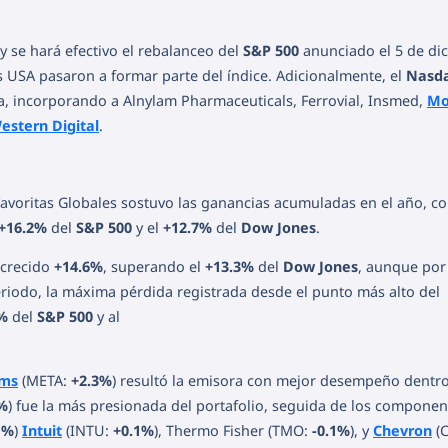
y se hará efectivo el rebalanceo del
S&P 500
anunciado el 5 de di
 USA pasaron a formar parte del índice. Adicionalmente, el
Nasda
, incorporando a Alnylam Pharmaceuticals, Ferrovial, Insmed,
Mo
estern Digital
.
 Favoritas Globales sostuvo las ganancias acumuladas en el año, c
+16.2%
del
S&P 500
y el
+12.7%
del
Dow Jones
.
 crecido
+14.6%
, superando el
+13.3%
del
Dow Jones
, aunque por
riodo, la máxima pérdida registrada desde el punto más alto del
%
del
S&P 500
y al
rms
(META:
+2.3%
) resultó la emisora con mejor desempeño dentro
5%
) fue la más presionada del portafolio, seguida de los componen
1%
)
Intuit
(INTU:
+0.1%
), Thermo Fisher (TMO:
-0.1%
), y
Chevron
(C