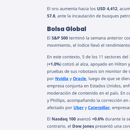
El oro aumenta hacia los
USD 4,412
, acu
57.8
, ante la incautación de busques pet
Bolsa Global
El
S&P 500
terminó la semana anterior co
movimiento, el índice llevó el rendimient
En este contexto, 5 de los 11 sectores de
(
+1.0%
) cotizó al alza, apoyado en Hilton 
pruebas de sus robotaxis sin monitor de 
por
Nvidia
y
Oracle
, luego de que se die
empresa conjunta en Estados Unidos, enfoc
moderación de contenido en el país. En co
y Phillips, acompañando la corrección en e
afectado por
Uber
y
Caterpillar
, empresas
El
Nasdaq 100
avanzó
+0.6%
durante la s
contrario, el
Dow Jones
presentó una cor