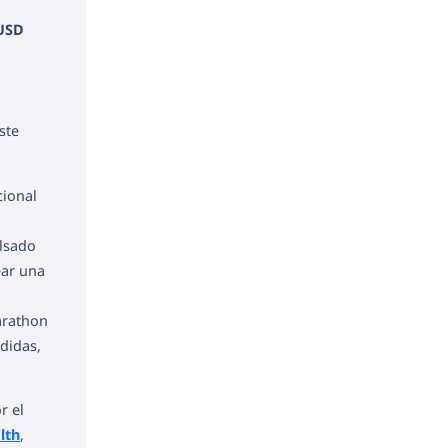
USD
ste
cional
ulsado
ear una
arathon
rdidas,
r el
lth
,