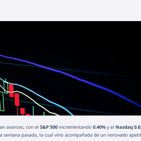
an avances, con el
S&P 500
incrementando
0.40%
y el
Nasdaq
0.
 la semana pasada, la cual vino acompañada de un renovado apeti