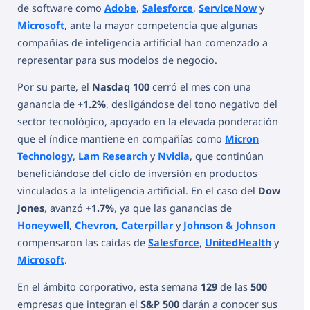
de software como
Adobe
,
Salesforce
,
ServiceNow
y
Microsoft
, ante la mayor competencia que algunas
compañías de inteligencia artificial han comenzado a
representar para sus modelos de negocio.
Por su parte, el
Nasdaq 100
cerró el mes con una
ganancia de
+1.2%
, desligándose del tono negativo del
sector tecnológico, apoyado en la elevada ponderación
que el índice mantiene en compañías como
Micron
Technology
,
Lam Research
y
Nvidia
, que continúan
beneficiándose del ciclo de inversión en productos
vinculados a la inteligencia artificial. En el caso del
Dow
Jones
, avanzó
+1.7%
, ya que las ganancias de
Honeywell
,
Chevron
,
Caterpillar
y
Johnson & Johnson
compensaron las caídas de
Salesforce
,
UnitedHealth
y
Microsoft
.
En el ámbito corporativo, esta semana
129
de las
500
empresas que integran el
S&P 500
darán a conocer sus