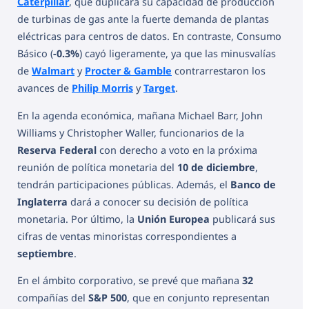
Caterpillar
, que duplicará su capacidad de producción
de turbinas de gas ante la fuerte demanda de plantas
eléctricas para centros de datos. En contraste, Consumo
Básico (
-0.3%
) cayó ligeramente, ya que las minusvalías
de
Walmart
y
Procter & Gamble
contrarrestaron los
avances de
Philip Morris
y
Target
.
En la agenda económica, mañana Michael Barr, John
Williams y Christopher Waller, funcionarios de la
Reserva Federal
con derecho a voto en la próxima
reunión de política monetaria del
10 de diciembre
,
tendrán participaciones públicas. Además, el
Banco de
Inglaterra
dará a conocer su decisión de política
monetaria. Por último, la
Unión Europea
publicará sus
cifras de ventas minoristas correspondientes a
septiembre
.
En el ámbito corporativo, se prevé que mañana
32
compañías del
S&P 500
, que en conjunto representan