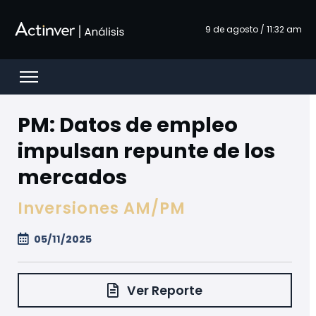
Ugrás a fő tartalomhoz
9 de agosto / 11:32 am
Open menu
PM: Datos de empleo
impulsan repunte de los
mercados
Inversiones AM/PM
05/11/2025
Ver Reporte