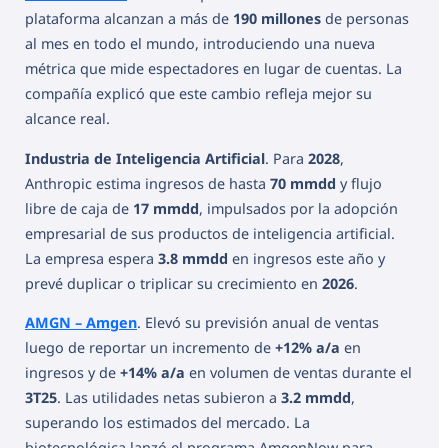
plataforma alcanzan a más de
190 millones
de personas
al mes en todo el mundo, introduciendo una nueva
métrica que mide espectadores en lugar de cuentas. La
compañía explicó que este cambio refleja mejor su
alcance real.
Industria de Inteligencia Artificial
. Para
2028
,
Anthropic estima ingresos de hasta
70 mmdd
y flujo
libre de caja de
17 mmdd
, impulsados por la adopción
empresarial de sus productos de inteligencia artificial.
La empresa espera
3.8 mmdd
en ingresos este año y
prevé duplicar o triplicar su crecimiento en
2026
.
AMGN – Amgen
. Elevó su previsión anual de ventas
luego de reportar un incremento de
+12% a/a
en
ingresos y de
+14% a/a
en volumen de ventas durante el
3T25
. Las utilidades netas subieron a
3.2 mmdd
,
superando los estimados del mercado. La
biotecnológica lanzó el programa AmgenNow para