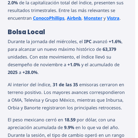
2.0%
de la capitalización total del índice, presenten sus
resultados trimestrales. Entre las más relevantes se
encuentran
ConocoPhillips
,
Airbnb
,
Monster
y
Vistra
.
Bolsa Local
Durante la jornada del miércoles, el
IPC
avanzó
+1.6%
,
para alcanzar un nuevo máximo histórico de
63,379
unidades. Con este movimiento, el índice llevó su
desempeño de noviembre a
+1.0%
y el acumulado de
2025
a
+28.0%
.
Al interior del índice,
31 de las 35
emisoras cerraron en
terreno positivo. Los mayores avances correspondieron
a OMA, Televisa y Grupo México, mientras que Inbursa,
Orbia y Banorte registraron los principales retrocesos.
El peso mexicano cerró en
18.59
por dólar, con una
apreciación acumulada de
9.9%
en lo que va del año.
Durante la sesión, el tipo de cambio operó en un rango