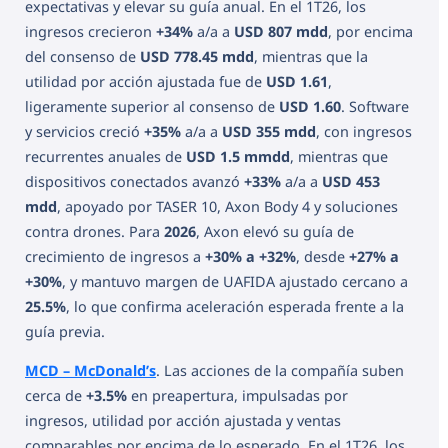
expectativas y elevar su guía anual. En el 1T26, los
ingresos crecieron
+34%
a/a a
USD 807 mdd
, por encima
del consenso de
USD 778.45 mdd
, mientras que la
utilidad por acción ajustada fue de
USD 1.61
,
ligeramente superior al consenso de
USD 1.60
. Software
y servicios creció
+35%
a/a a
USD 355 mdd
, con ingresos
recurrentes anuales de
USD 1.5 mmdd
, mientras que
dispositivos conectados avanzó
+33%
a/a a
USD 453
mdd
, apoyado por TASER 10, Axon Body 4 y soluciones
contra drones. Para
2026
, Axon elevó su guía de
crecimiento de ingresos a
+30% a +32%
, desde
+27% a
+30%
, y mantuvo margen de UAFIDA ajustado cercano a
25.5%
, lo que confirma aceleración esperada frente a la
guía previa.
MCD – McDonald’s
. Las acciones de la compañía suben
cerca de
+3.5%
en preapertura, impulsadas por
ingresos, utilidad por acción ajustada y ventas
comparables por encima de lo esperado. En el 1T26, los