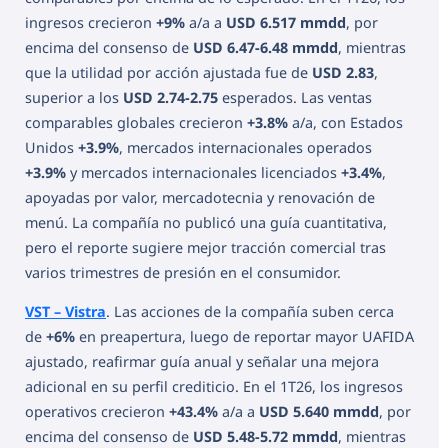
ingresos crecieron
+9%
a/a a
USD 6.517 mmdd
, por
encima del consenso de
USD 6.47-6.48 mmdd
, mientras
que la utilidad por acción ajustada fue de
USD 2.83
,
superior a los
USD 2.74-2.75
esperados. Las ventas
comparables globales crecieron
+3.8%
a/a, con Estados
Unidos
+3.9%
, mercados internacionales operados
+3.9%
y mercados internacionales licenciados
+3.4%
,
apoyadas por valor, mercadotecnia y renovación de
menú. La compañía no publicó una guía cuantitativa,
pero el reporte sugiere mejor tracción comercial tras
varios trimestres de presión en el consumidor.
VST – Vistra
. Las acciones de la compañía suben cerca
de
+6%
en preapertura, luego de reportar mayor UAFIDA
ajustado, reafirmar guía anual y señalar una mejora
adicional en su perfil crediticio. En el 1T26, los ingresos
operativos crecieron
+43.4%
a/a a
USD 5.640 mmdd
, por
encima del consenso de
USD 5.48-5.72 mmdd
, mientras