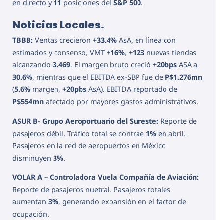
en directo y
11
posiciones del
S&P 500
.
Noticias Locales.
TBBB:
Ventas crecieron
+33.4%
AsA, en línea con
estimados y consenso, VMT
+16%
,
+123
nuevas tiendas
alcanzando
3.469
. El margen bruto creció
+20bps
ASA a
30.6%
, mientras que el EBITDA ex-SBP fue de
P$1.276mn
(
5.6%
margen,
+20pbs
AsA). EBITDA reportado de
P$554mn
afectado por mayores gastos administrativos.
ASUR B- Grupo Aeroportuario del Sureste:
Reporte de
pasajeros débil. Tráfico total se contrae
1%
en abril.
Pasajeros en la red de aeropuertos en México
disminuyen
3%
.
VOLAR A – Controladora Vuela Compañía de Aviación:
Reporte de pasajeros nuetral. Pasajeros totales
aumentan
3%
, generando expansión en el factor de
ocupación.