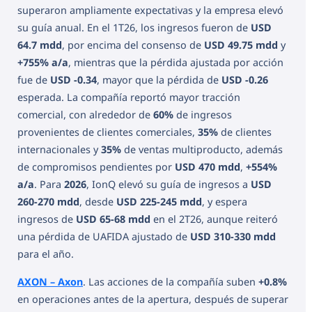
superaron ampliamente expectativas y la empresa elevó
su guía anual. En el 1T26, los ingresos fueron de
USD
64.7 mdd
, por encima del consenso de
USD 49.75 mdd
y
+755% a/a
, mientras que la pérdida ajustada por acción
fue de
USD -0.34
, mayor que la pérdida de
USD -0.26
esperada. La compañía reportó mayor tracción
comercial, con alrededor de
60%
de ingresos
provenientes de clientes comerciales,
35%
de clientes
internacionales y
35%
de ventas multiproducto, además
de compromisos pendientes por
USD 470 mdd
,
+554%
a/a
. Para
2026
, IonQ elevó su guía de ingresos a
USD
260-270 mdd
, desde
USD 225-245 mdd
, y espera
ingresos de
USD 65-68 mdd
en el 2T26, aunque reiteró
una pérdida de UAFIDA ajustado de
USD 310-330 mdd
para el año.
AXON – Axon
. Las acciones de la compañía suben
+0.8%
en operaciones antes de la apertura, después de superar