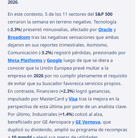
2026
.
En este contexto, 5 de los 11 sectores del
S&P 500
cerraron la semana en terreno negativo. Tecnología
(
-2.3%
) presentó minusvalías, afectado por
Oracle
y
Broadcom
tras las negativas sensaciones que ambas
dejaron en sus reportes trimestrales. Asimismo,
Comunicación (
-3.2%
) registró pérdidas, presionado por
Meta Platforms
y
Google
luego de que se diera a
conocer que la Unión Europea prevé multar a la
empresa en
2026
por no cumplir plenamente el requisito
de evitar que su buscador favorezca servicios propios.
En contraste, Financiero (
+2.3%
) logró ganancias,
impulsado por MasterCard y
Visa
tras la mejora en la
perspectiva de esta última por parte de un analista clave.
Por último, Industriales (
+1.4%
) cotizó al alza,
beneficiado por GE Aerospace y
GE Vernova
, que
duplicó su dividendo, amplió su programa de recompras
a
10 mmdd
y elevó sus metas de utilidades.