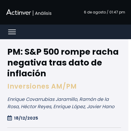
Saut au contenu principal
6 de agosto / 01:47 pm
Open menu
PM: S&P 500 rompe racha
negativa tras dato de
inflación
Inversiones AM/PM
Enrique Covarrubias Jaramillo, Ramón de la
Rosa, Héctor Reyes, Enrique López, Javier Hano
18/12/2025