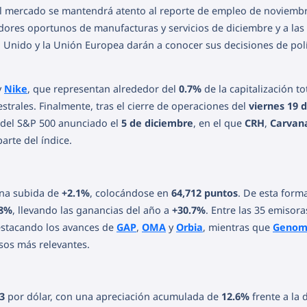
l mercado se mantendrá atento al reporte de empleo de noviembre
adores oportunos de manufacturas y servicios de diciembre y a las 
 Unido y la Unión Europea darán a conocer sus decisiones de polí
y
Nike
, que representan alrededor del
0.7%
de la capitalización to
strales. Finalmente, tras el cierre de operaciones del
viernes 19 
o del S&P 500 anunciado el
5 de diciembre
, en el que
CRH
,
Carvan
arte del índice.
una subida de
+2.1%
, colocándose en
64,712 puntos
. De esta forma
.8%
, llevando las ganancias del año a
+30.7%
. Entre las 35 emisora
destacando los avances de
GAP
,
OMA
y
Orbia
, mientras que
Geno
esos más relevantes.
3
por dólar, con una apreciación acumulada de
12.6%
frente a la d