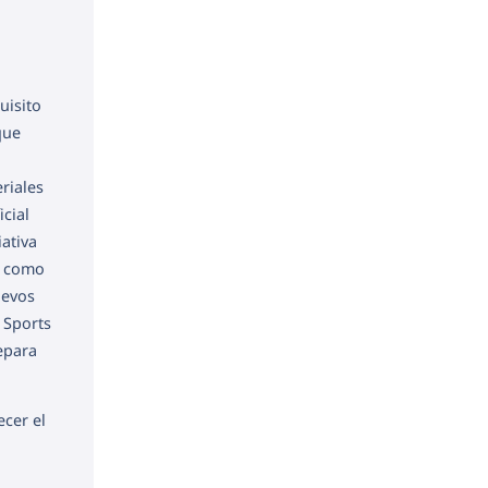
uisito
que
riales
icial
iativa
s como
uevos
 Sports
epara
cer el