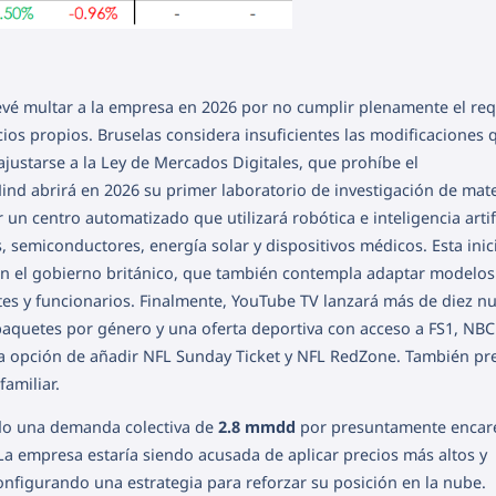
vé multar a la empresa en 2026 por no cumplir plenamente el req
cios propios. Bruselas considera insuficientes las modificaciones 
ustarse a la Ley de Mercados Digitales, que prohíbe el
d abrirá en 2026 su primer laboratorio de investigación de mate
 un centro automatizado que utilizará robótica e inteligencia artif
 semiconductores, energía solar y dispositivos médicos. Esta inic
on el gobierno británico, que también contempla adaptar modelo
tes y funcionarios. Finalmente, YouTube TV lanzará más de diez n
paquetes por género y una oferta deportiva con acceso a FS1, NBC
la opción de añadir NFL Sunday Ticket y NFL RedZone. También pr
amiliar.
ido una demanda colectiva de
2.8 mmdd
por presuntamente encare
La empresa estaría siendo acusada de aplicar precios más altos y
onfigurando una estrategia para reforzar su posición en la nube.