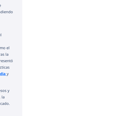
e
endiendo
l
,
omo el
ras la
presentó
cticas
idia
y
esos y
 la
rcado.