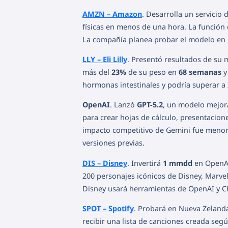
AMZN – Amazon
. Desarrolla un servicio 
físicas en menos de una hora. La función 
La compañía planea probar el modelo en 
LLY – Eli Lilly
. Presentó resultados de su 
más del
23%
de su peso en
68 semanas
y
hormonas intestinales y podría superar a
OpenAI
. Lanzó
GPT-5.2
, un modelo mejora
para crear hojas de cálculo, presentacio
impacto competitivo de Gemini fue menor 
versiones previas.
DIS – Disney
. Invertirá
1 mmdd
en OpenAI
200 personajes icónicos de Disney, Marvel,
Disney usará herramientas de OpenAI y Ch
SPOT – Spotify
. Probará en Nueva Zelanda
recibir una lista de canciones creada segú