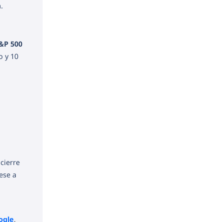
.
&P 500
o y 10
 cierre
ese a
ogle
,