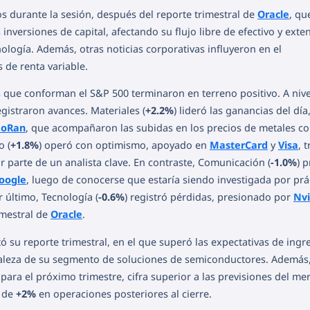
 durante la sesión, después del reporte trimestral de
Oracle
, qu
inversiones de capital, afectando su flujo libre de efectivo y ext
nología. Además, otras noticias corporativas influyeron en el
 de renta variable.
s que conforman el S&P 500 terminaron en terreno positivo. A nive
registraron avances. Materiales (
+2.2%
) lideró las ganancias del día
MoRan
, que acompañaron las subidas en los precios de metales c
o (
+1.8%
) operó con optimismo, apoyado en
MasterCard
y
Visa
, t
r parte de un analista clave. En contraste, Comunicación (
-1.0%
) 
oogle
, luego de conocerse que estaría siendo investigada por prá
r último, Tecnología (
-0.6%
) registró pérdidas, presionado por
Nv
imestral de
Oracle
.
 su reporte trimestral, en el que superó las expectativas de ingr
rtaleza de su segmento de soluciones de semiconductores. Además,
para el próximo trimestre, cifra superior a las previsiones del me
s de
+2%
en operaciones posteriores al cierre.