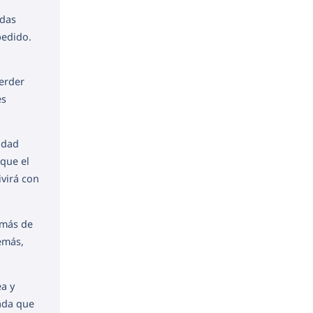
ndas
pedido.
erder
es
idad
 que el
ivirá con
 más de
demás,
ea y
zada que