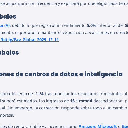
, se actualizará con frecuencia y explicará por qué eligió cada tema
bales
sa (V)
, debido a que registró un rendimiento
5.0%
inferior al del
S
iento, el portafolio mantendrá exposición a 5 acciones en direct
//bit.ly/Fav_Global_2025_12_11
.
obales
ones de centros de datos e inteligencia
trocedió cerca de
-11%
tras reportar los resultados trimestrales al
ad superó estimados, los ingresos de
16.1 mmdd
decepcionaron, p
al. Sin embargo, la corrección responde sobre todo a un cambio
empresa.
dices de renta variable y a acciones como
Amazon
,
Microsoft
o
Go