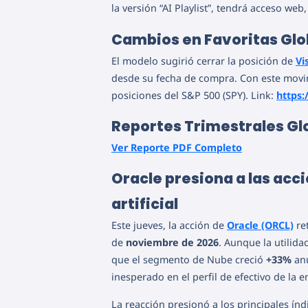
la versión “AI Playlist”, tendrá acceso web
Cambios en Favoritas Glo
El modelo sugirió cerrar la posición de
Vi
desde su fecha de compra. Con este movim
posiciones del S&P 500 (SPY). Link:
https:
Reportes Trimestrales Gl
Ver Reporte PDF Completo
Oracle presiona a las acci
artificial
Este jueves, la acción de
Oracle (ORCL)
re
de
noviembre de 2026
. Aunque la utilid
que el segmento de Nube creció
+33%
anu
inesperado en el perfil de efectivo de la 
La reacción presionó a los principales ín