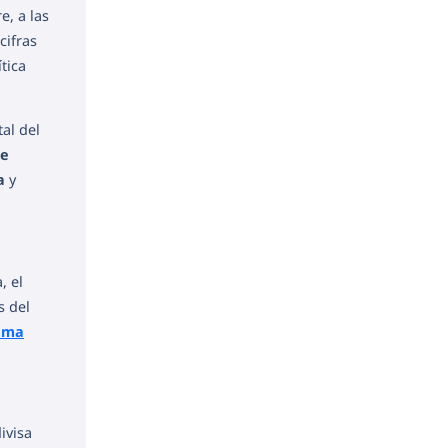
, a las
cifras
tica
tal del
de
a
y
, el
s del
mma
ivisa