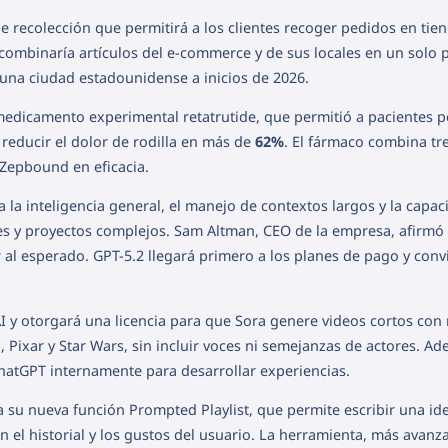
de recolección que permitirá a los clientes recoger pedidos en tie
combinaría artículos del e-commerce y de sus locales en un solo 
una ciudad estadounidense a inicios de 2026.
medicamento experimental retatrutide, que permitió a pacientes p
 reducir el dolor de rodilla en más de
62%
. El fármaco combina tr
 Zepbound en eficacia.
 la inteligencia general, el manejo de contextos largos y la capac
nes y proyectos complejos. Sam Altman, CEO de la empresa, afirmó
al esperado. GPT-5.2 llegará primero a los planes de pago y conv
 y otorgará una licencia para que Sora genere videos cortos con
 Pixar y Star Wars, sin incluir voces ni semejanzas de actores. A
atGPT internamente para desarrollar experiencias.
 su nueva función Prompted Playlist, que permite escribir una id
n el historial y los gustos del usuario. La herramienta, más avan