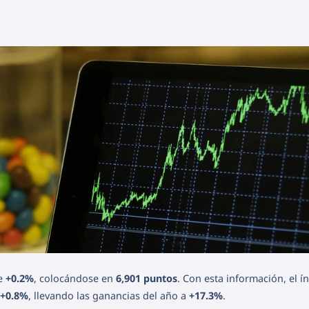
de
+0.2%
, colocándose en
6,901 puntos
. Con esta información, el í
+0.8%
, llevando las ganancias del año a
+17.3%
.