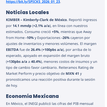
https://bit.ly/SPICKS_2026_01_23
.
Noticias Locales
KIMBER – Kimberly-Clark de México
. Reportó ingresos
por
14.1 mmdp
(
+2.1% a/a
), en línea con nuestros
estimados. Consumo creció
+5%
, mientras que Away
from Home
-10%
y Exportaciones
-26%
cayeron por
ajustes de inventarios y menores volúmenes. El margen
EBITDA
fue de
26.4%
(
+100pbs a/a
), por arriba de lo
esperado, apoyado en expansión del margen bruto
(
+130pbs a/a
a
40.4%
), menores costos de insumos y un
tipo de cambio favor cambiario. Reiteramos Rating de
Market Perform y precio objetivo de
MXN 41
y
pronosticamos una reacción positiva durante la sesión
de hoy.
Economía Mexicana
En México, el INEGI publicó las cifras del PIB mensual