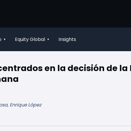
o
Equity Global
Insights
▾
▾
ntrados en la decisión de la
emana
osa, Enrique López