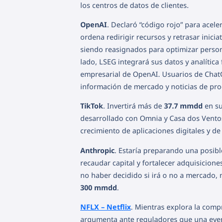
los centros de datos de clientes.
OpenAI
. Declaró “código rojo” para ace
ordena redirigir recursos y retrasar inic
siendo reasignados para optimizar perso
lado, LSEG integrará sus datos y analític
empresarial de OpenAI. Usuarios de ChatG
información de mercado y noticias de pro
TikTok
. Invertirá más de
37.7 mmdd
en su
desarrollado con Omnia y Casa dos Ventos
crecimiento de aplicaciones digitales y de i
Anthropic
. Estaría preparando una posible
recaudar capital y fortalecer adquisicione
no haber decidido si irá o no a mercado,
300 mmdd
.
NFLX – Netflix
. Mientras explora la comp
argumenta ante reguladores que una even