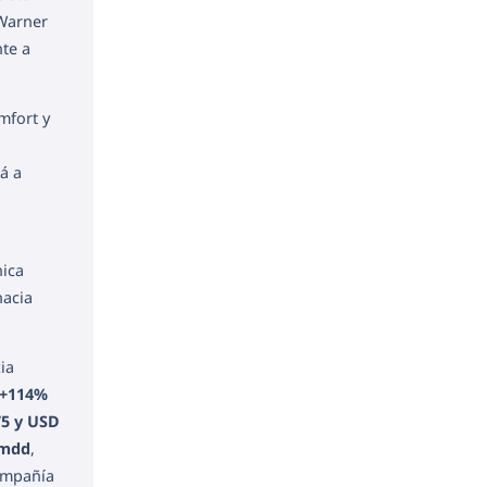
 Warner
nte a
mfort y
rá a
nica
hacia
ia
+114%
75 y USD
mmdd
,
ompañía