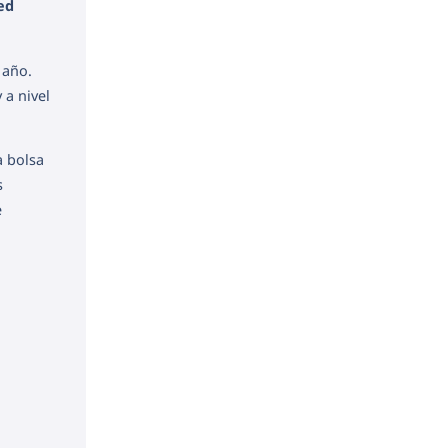
ed
 año.
 a nivel
a bolsa
s
e