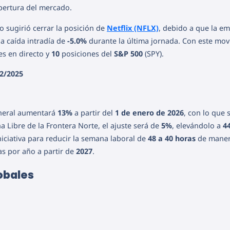
apertura del mercado.
o sugirió cerrar la posición de
Netflix (NFLX)
, debido a que la em
a caída intradía de
-5.0%
durante la última jornada. Con este mov
s en directo y
10
posiciones del
S&P 500
(SPY).
2/2025
eneral aumentará
13%
a partir del
1 de enero de 2026
, con lo que 
na Libre de la Frontera Norte, el ajuste será de
5%
, elevándolo a
4
niciativa para reducir la semana laboral de
48 a 40 horas
de mane
s por año a partir de
2027
.
obales