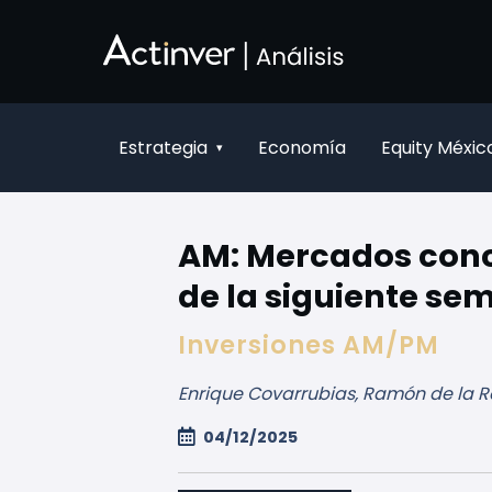
Ugrás a fő tartalomhoz
Estrategia
Economía
Equity Méxic
▾
AM: Mercados conce
de la siguiente s
Inversiones AM/PM
Enrique Covarrubias, Ramón de la R
04/12/2025