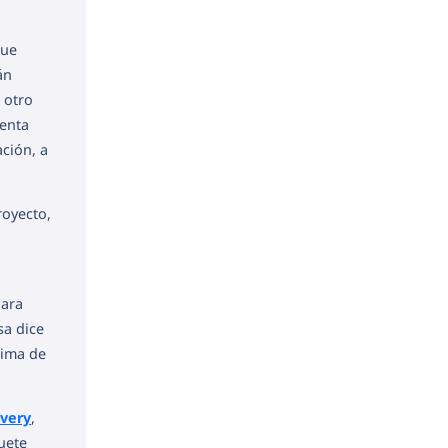
que
án
 otro
ienta
ción, a
royecto,
para
sa dice
cima de
overy
,
uete