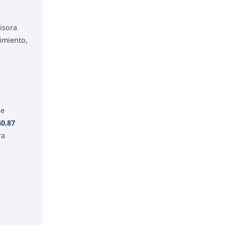
isora
imiento,
se
40.87
ra