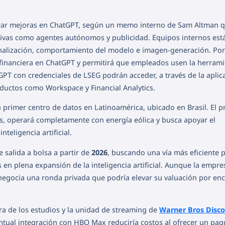
lerar mejoras en ChatGPT, según un memo interno de Sam Altman 
iativas como agentes autónomos y publicidad. Equipos internos est
nalización, comportamiento del modelo e imagen-generación. Por
a financiera en ChatGPT y permitirá que empleados usen la herram
PT con credenciales de LSEG podrán acceder, a través de la aplica
ductos como Workspace y Financial Analytics.
 primer centro de datos en Latinoamérica, ubicado en Brasil. El p
, operará completamente con energía eólica y busca apoyar el
nteligencia artificial.
 salida a bolsa a partir de
2026
, buscando una vía más eficiente 
s en plena expansión de la inteligencia artificial. Aunque la empre
 negocia una ronda privada que podría elevar su valuación por en
ra de los estudios y la unidad de streaming de
Warner Bros Disc
tual integración con HBO Max reduciría costos al ofrecer un paq