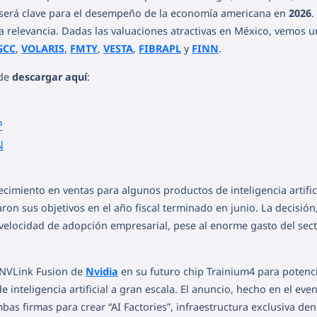
 será clave para el desempeño de la economía americana en
2026
.
ra relevancia. Dadas las valuaciones atractivas en México, vemos 
GCC
,
VOLARIS
,
FMTY
,
VESTA
,
FIBRAPL
y
FINN
.
ede
descargar aquí
:
P
N
ecimiento en ventas para algunos productos de inteligencia artific
on sus objetivos en el año fiscal terminado en junio. La decisión
velocidad de adopción empresarial, pese al enorme gasto del sec
a NVLink Fusion de
Nvidia
en su futuro chip Trainium4 para potenc
inteligencia artificial a gran escala. El anuncio, hecho en el eve
bas firmas para crear “AI Factories”, infraestructura exclusiva den