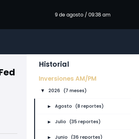
9 de agosto / 09:38 am
Historial
 Fed
Inversiones AM/PM
2026
⠀
(7 meses)
►
►
Agosto
⠀
(8 reportes)
►
Julio
⠀
(35 reportes)
►
Junio
⠀
(36 reportes)