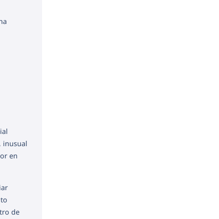
una
ial
, inusual
tor en
iar
nto
tro de