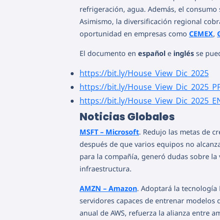
refrigeración, agua. Además, el consumo
Asimismo, la diversificación regional cob
oportunidad en empresas como
CEMEX
,
El documento en
español
e
inglés
se pu
https://bit.ly/House_View_Dic_2025
https://bit.ly/House_View_Dic_2025_P
https://bit.ly/House_View_Dic_2025_E
Noticias Globales
MSFT – Microsoft
. Redujo las metas de cr
después de que varios equipos no alcanzar
para la compañía, generó dudas sobre la 
infraestructura.
AMZN – Amazon
. Adoptará la tecnologí
servidores capaces de entrenar modelos de 
anual de AWS, refuerza la alianza entre am