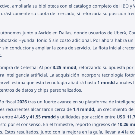
ctivo, ampliaría su biblioteca con el catálogo completo de HBO y
drásticamente su cuota de mercado, sí reforzaría su posición fre
 autónomos junto a Avride en Dallas, donde usuarios de UberX, Co
obotaxis Hyundai Ioniq 5 sin costo adicional. Por ahora habrá un
sin conductor y ampliar la zona de servicio. La flota inicial crece
s.
compra de Celestial AI por
3.25 mmdd
, reforzando su apuesta por
 inteligencia artificial. La adquisición incorpora tecnología fotó
arvell estima que esta tecnología añadirá hasta
1 mmdd
anuales 
entros de datos y chips personalizados.
ño fiscal
2026
tras un fuerte avance en su plataforma de inteligenc
ales recurrentes alcanzaron cerca de
1.4 mmdd
, un crecimiento de
s entre
41.45 y 41.55 mmdd
y utilidades por acción entre
USD 11.
isto por el consenso. En el trimestre, reportó ingresos de
10.26 
. Estos resultados, junto con la mejora en la guía, llevan a
4
la c