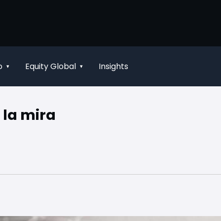
o
Equity Global
Insights
▾
▾
 la mira