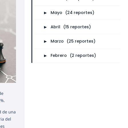
►
Mayo
⠀
(24 reportes)
►
Abril
⠀
(15 reportes)
►
Marzo
⠀
(25 reportes)
►
Febrero
⠀
(2 reportes)
de
2%.
ad de una
ia del
les