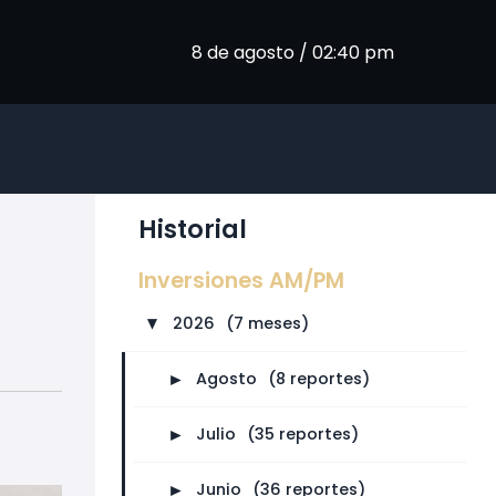
8 de agosto / 02:40 pm
Historial
Inversiones AM/PM
2026
⠀
(7 meses)
►
►
Agosto
⠀
(8 reportes)
►
Julio
⠀
(35 reportes)
►
Junio
⠀
(36 reportes)