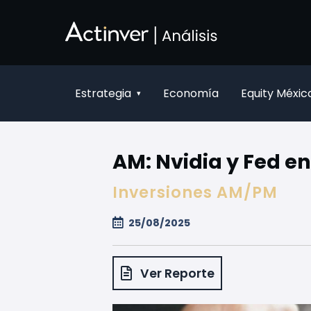
Ugrás a fő tartalomhoz
Estrategia
Economía
Equity Méxic
▾
AM: Nvidia y Fed en
Inversiones AM/PM
25/08/2025
Ver Reporte