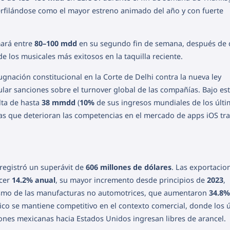
erfilándose como el mayor estreno animado del año y con fuerte
mará entre
80–100 mdd
en su segundo fin de semana, después de 
 los musicales más exitosos en la taquilla reciente.
gnación constitucional en la Corte de Delhi contra la nueva ley
lar sanciones sobre el turnover global de las compañías. Bajo es
lta de hasta
38 mmdd
(
10%
de sus ingresos mundiales de los últi
cas que deterioran las competencias en el mercado de apps iOS tr
 registró un superávit de
606 millones de dólares
. Las exportacio
ecer
14.2% anual
, su mayor incremento desde principios de
2023
,
ismo de las manufacturas no automotrices, que aumentaron
34.8%
ico se mantiene competitivo en el contexto comercial, donde los 
ones mexicanas hacia Estados Unidos ingresan libres de arancel.