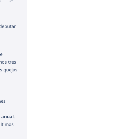
debutar
te
mos tres
as quejas
nes
 anual
.
últimos