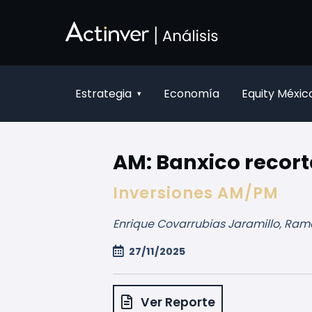
Zum Hauptinhalt springen
Estrategia
Economía
Equity Méxic
▾
AM: Banxico recort
Inversiones AM/PM
Enrique Covarrubias Jaramillo, Ramó
27/11/2025
Ver Reporte