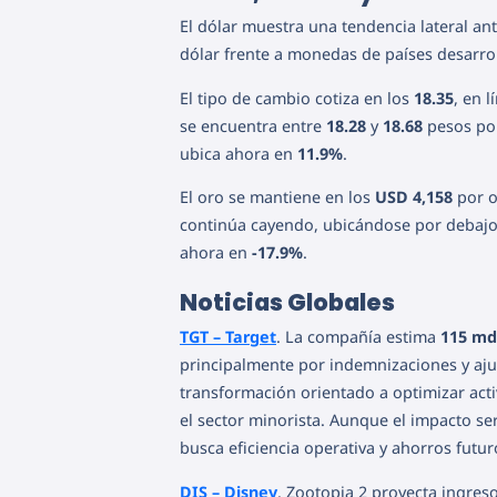
El dólar muestra una tendencia lateral an
dólar frente a monedas de países desarro
El tipo de cambio cotiza en los
18.35
, en 
se encuentra entre
18.28
y
18.68
pesos por
ubica ahora en
11.9%
.
El oro se mantiene en los
USD 4,158
por o
continúa cayendo, ubicándose por debajo
ahora en
-17.9%
.
Noticias Globales
TGT – Target
. La compañía estima
115 m
principalmente por indemnizaciones y aju
transformación orientado a optimizar activ
el sector minorista. Aunque el impacto ser
busca eficiencia operativa y ahorros futur
DIS – Disney
. Zootopia 2 proyecta ingres