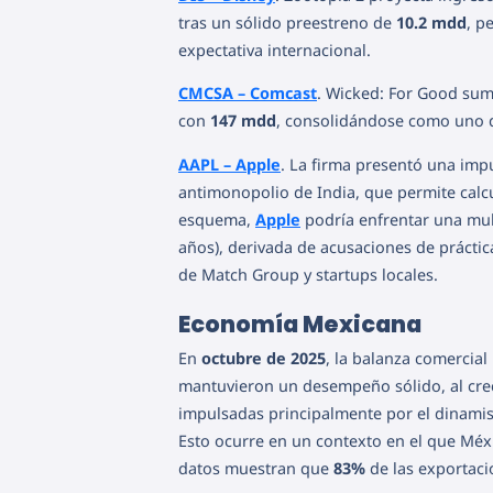
tras un sólido preestreno de
10.2 mdd
, p
expectativa internacional.
CMCSA – Comcast
. Wicked: For Good su
con
147 mdd
, consolidándose como uno de
AAPL – Apple
. La firma presentó una impu
antimonopolio de India, que permite calcu
esquema,
Apple
podría enfrentar una mu
años), derivada de acusaciones de prácti
de Match Group y startups locales.
Economía Mexicana
En
octubre de 2025
, la balanza comercial
mantuvieron un desempeño sólido, al cr
impulsadas principalmente por el dinam
Esto ocurre en un contexto en el que Méx
datos muestran que
83%
de las exportaci