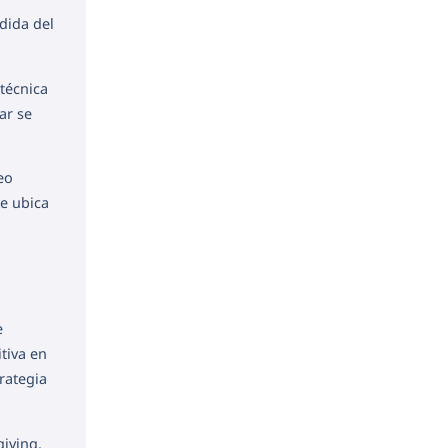
dida del
técnica
ar se
leo
se ubica
e
tiva en
rategia
iving,