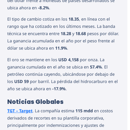
del dólar frente a monedas de países desarrollados se
ubica ahora en
-8.2%
.
El tipo de cambio cotiza en los
18.35
, en línea con el
rango que ha cotizado en los últimos meses. La banda
técnica se encuentra entre
18.28
y
18.68
pesos por dólar.
La ganancia acumulada en el año por el peso frente al
dólar se ubica ahora en
11.9%
.
El oro se mantiene en los
USD 4,158
por onza. La
ganancia cumulada en el año se ubica en
57.4%
. El
petróleo continúa cayendo, ubicándose por debajo de
los
USD 59
por barril. La pérdida del hidrocarburo en el
año se ubica ahora en
-17.9%
.
Noticias Globales
TGT – Target
. La compañía estima
115 mdd
en costos
derivados de recortes en su plantilla corporativa,
principalmente por indemnizaciones y ajustes de