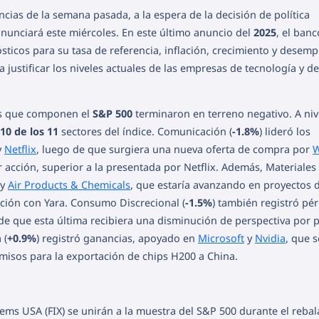
cias de la semana pasada, a la espera de la decisión de política
nunciará este miércoles. En este último anuncio del
2025
, el banc
sticos para su tasa de referencia, inflación, crecimiento y desem
 justificar los niveles actuales de las empresas de tecnología y de
 que componen el
S&P 500
terminaron en terreno negativo. A niv
10 de los 11
sectores del índice. Comunicación (
-1.8%
) lideró los
y
Netflix
, luego de que surgiera una nueva oferta de compra por
W
 acción, superior a la presentada por Netflix. Además, Materiales 
y
Air Products & Chemicals
, que estaría avanzando en proyectos 
ción con Yara. Consumo Discrecional (
-1.5%
) también registró pér
de que esta última recibiera una disminución de perspectiva por 
 (
+0.9%
) registró ganancias, apoyado en
Microsoft
y
Nvidia
, que s
misos para la exportación de chips H200 a China.
ems USA (FIX) se unirán a la muestra del S&P 500 durante el reba