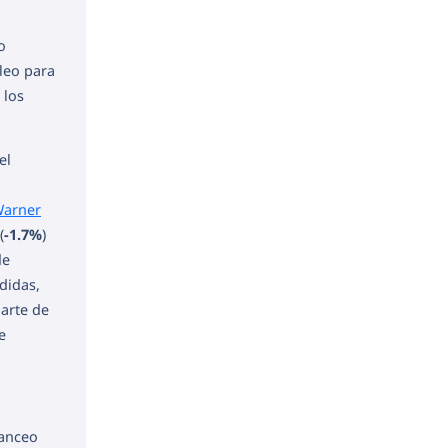
o
pleo para
 los
el
arner
(
-1.7%
)
de
didas,
parte de
e
lanceo