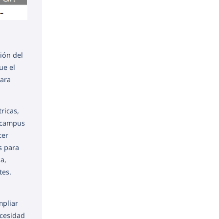
ión del
ue el
para
ricas,
s campus
cer
s para
a,
tes.
mpliar
ecesidad