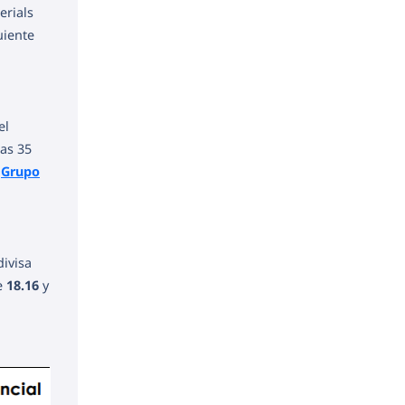
erials
uiente
el
las 35
y
Grupo
divisa
e
18.16
y