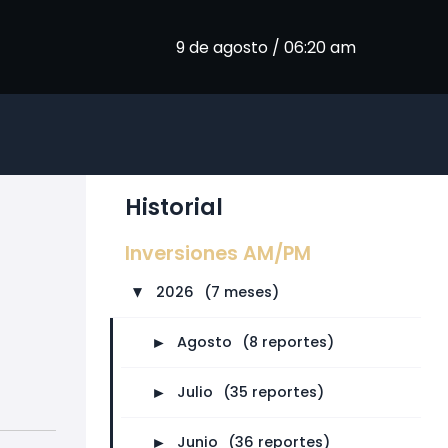
9 de agosto / 06:20 am
Historial
Inversiones AM/PM
2026
⠀
(7 meses)
►
►
Agosto
⠀
(8 reportes)
►
Julio
⠀
(35 reportes)
►
Junio
⠀
(36 reportes)