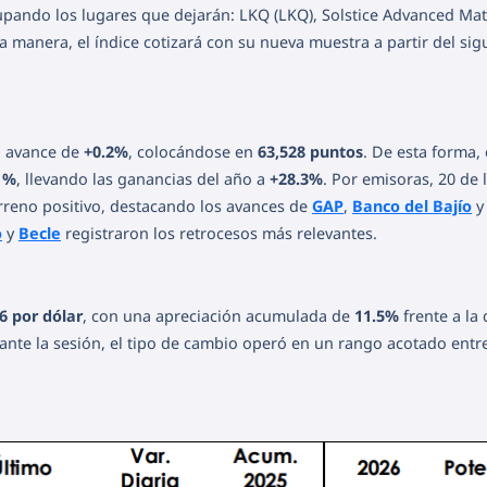
upando los lugares que dejarán: LKQ (LKQ), Solstice Advanced Mat
 manera, el índice cotizará con su nueva muestra a partir del sig
un avance de
+0.2%
, colocándose en
63,528 puntos
. De esta forma, 
1%
, llevando las ganancias del año a
+28.3%
. Por emisoras, 20 de 
rreno positivo, destacando los avances de
GAP
,
Banco del Bajío
o
y
Becle
registraron los retrocesos más relevantes.
6 por dólar
, con una apreciación acumulada de
11.5%
frente a la 
ante la sesión, el tipo de cambio operó en un rango acotado entr