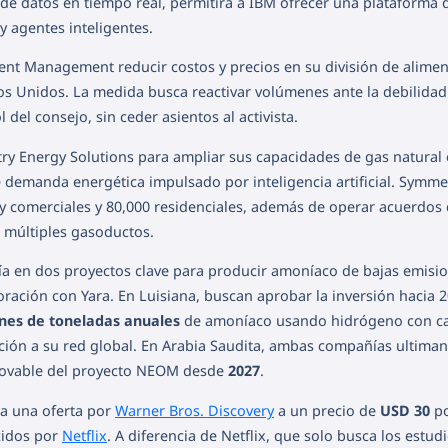
 de datos en tiempo real, permitirá a IBM ofrecer una plataforma 
y agentes inteligentes.
ment Management reducir costos y precios en su división de alimen
s Unidos. La medida busca reactivar volúmenes ante la debilidad
del consejo, sin ceder asientos al activista.
y Energy Solutions para ampliar sus capacidades de gas natural
 demanda energética impulsado por inteligencia artificial. Symme
s y comerciales y 80,000 residenciales, además de operar acuerdos
 múltiples gasoductos.
ía en dos proyectos clave para producir amoníaco de bajas emisi
ración con Yara. En Luisiana, buscan aprobar la inversión hacia 
ones de toneladas anuales
de amoníaco usando hidrógeno con c
ción a su red global. En Arabia Saudita, ambas compañías ultima
novable del proyecto NEOM desde
2027
.
ca una oferta por
Warner Bros. Discovery
a un precio de
USD 30
p
cidos por
Netflix
. A diferencia de Netflix, que solo busca los estudi