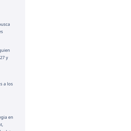
busca
es
 quien
27 y
s a los
egia en
t,