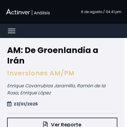
Saut au contenu principal
6 de agosto / 04:41 pm
Open menu
AM: De Groenlandia a
Irán
Inversiones AM/PM
Enrique Covarrubias Jaramillo, Ramón de la
Rosa, Enrique López
23/01/2026
Ver Reporte