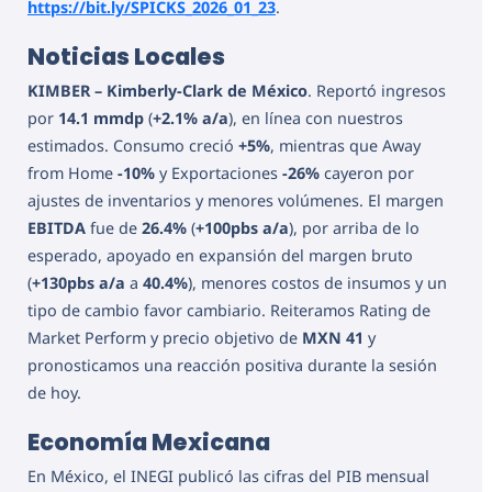
https://bit.ly/SPICKS_2026_01_23
.
Noticias Locales
KIMBER – Kimberly-Clark de México
. Reportó ingresos
por
14.1 mmdp
(
+2.1% a/a
), en línea con nuestros
estimados. Consumo creció
+5%
, mientras que Away
from Home
-10%
y Exportaciones
-26%
cayeron por
ajustes de inventarios y menores volúmenes. El margen
EBITDA
fue de
26.4%
(
+100pbs a/a
), por arriba de lo
esperado, apoyado en expansión del margen bruto
(
+130pbs a/a
a
40.4%
), menores costos de insumos y un
tipo de cambio favor cambiario. Reiteramos Rating de
Market Perform y precio objetivo de
MXN 41
y
pronosticamos una reacción positiva durante la sesión
de hoy.
Economía Mexicana
En México, el INEGI publicó las cifras del PIB mensual