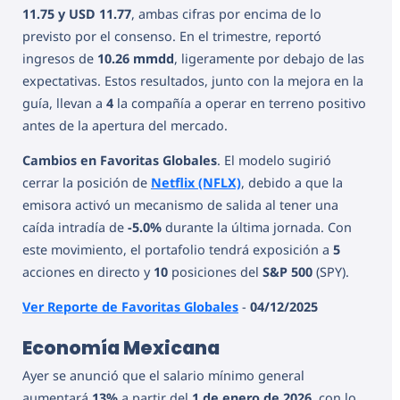
11.75 y USD 11.77
, ambas cifras por encima de lo
previsto por el consenso. En el trimestre, reportó
ingresos de
10.26 mmdd
, ligeramente por debajo de las
expectativas. Estos resultados, junto con la mejora en la
guía, llevan a
4
la compañía a operar en terreno positivo
antes de la apertura del mercado.
Cambios en Favoritas Globales
. El modelo sugirió
cerrar la posición de
Netflix (NFLX)
, debido a que la
emisora activó un mecanismo de salida al tener una
caída intradía de
-5.0%
durante la última jornada. Con
este movimiento, el portafolio tendrá exposición a
5
acciones en directo y
10
posiciones del
S&P 500
(SPY).
Ver Reporte de Favoritas Globales
-
04/12/2025
Economía Mexicana
Ayer se anunció que el salario mínimo general
aumentará
13%
a partir del
1 de enero de 2026
, con lo