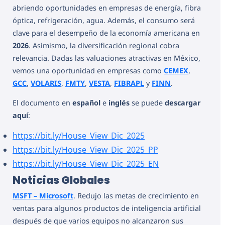
abriendo oportunidades en empresas de energía, fibra
óptica, refrigeración, agua. Además, el consumo será
clave para el desempeño de la economía americana en
2026
. Asimismo, la diversificación regional cobra
relevancia. Dadas las valuaciones atractivas en México,
vemos una oportunidad en empresas como
CEMEX
,
GCC
,
VOLARIS
,
FMTY
,
VESTA
,
FIBRAPL
y
FINN
.
El documento en
español
e
inglés
se puede
descargar
aquí
:
https://bit.ly/House_View_Dic_2025
https://bit.ly/House_View_Dic_2025_PP
https://bit.ly/House_View_Dic_2025_EN
Noticias Globales
MSFT – Microsoft
. Redujo las metas de crecimiento en
ventas para algunos productos de inteligencia artificial
después de que varios equipos no alcanzaron sus