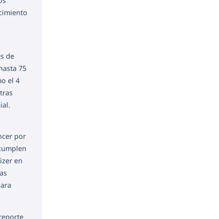
os
ecimiento
es de
hasta 75
o el 4
tras
ial.
ncer por
 cumplen
izer en
as
para
 reporte