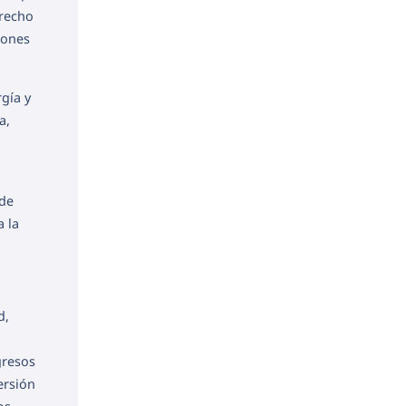
trecho
Jones
gía y
a,
 de
a la
d,
gresos
ersión