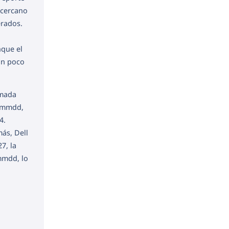
 cercano
erados.
nque el
on poco
amada
8 mmdd,
4.
ás, Dell
7, la
mmdd, lo