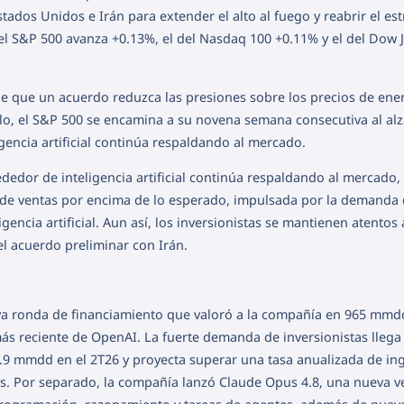
tados Unidos e Irán para extender el alto al fuego y reabrir el es
el S&P 500 avanza +0.13%, el del Nasdaq 100 +0.11% y el del Dow 
de que un acuerdo reduzca las presiones sobre los precios de ener
lelo, el S&P 500 se encamina a su novena semana consecutiva al alz
gencia artificial continúa respaldando al mercado.
ededor de inteligencia artificial continúa respaldando al mercado,
 de ventas por encima de lo esperado, impulsada por la demanda
gencia artificial. Aun así, los inversionistas se mantienen atentos 
l acuerdo preliminar con Irán.
 ronda de financiamiento que valoró a la compañía en 965 mmd
ás reciente de OpenAI. La fuerte demanda de inversionistas llega
.9 mmdd en el 2T26 y proyecta superar una tasa anualizada de in
s. Por separado, la compañía lanzó Claude Opus 4.8, una nueva v