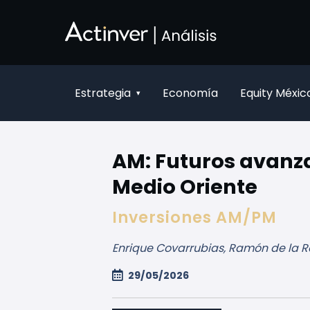
Ugrás a fő tartalomhoz
Estrategia
Economía
Equity Méxic
▾
AM: Futuros avanza
Medio Oriente
Inversiones AM/PM
Enrique Covarrubias, Ramón de la R
29/05/2026