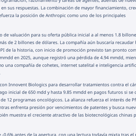
rogramación, razonamiento y tareas de agentes, además de nuev
zo en sus respuestas. La combinación de mayor financiamiento, cr
efuerza la posición de Anthropic como uno de los principales
o de valuación para su oferta pública inicial a al menos 1.8 billon
más de 2 billones de dólares. La compañía aún buscaría recaudar 
PI de la historia, con inicio de promoción previsto tan pronto com
7 mmdd en 2025, aunque registró una pérdida de 4.94 mmdd, mien
 una compañía de cohetes, internet satelital e inteligencia artific
.
on Innovent Biologics para desarrollar tratamientos contra el cá
ago inicial de 650 mdd y hasta 9.85 mmdd en pagos futuros si se
 de 12 programas oncológicos. La alianza refuerza el interés de Pf
tras enfrenta presión por vencimientos de patentes y busca nuev
ién muestra el creciente atractivo de las biotecnológicas chinas 
-0.6% antes de la apertura, con una lectura todavía mixta tras el