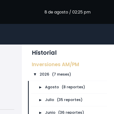
8 de agosto / 02:25 pm
Historial
Inversiones AM/PM
2026
⠀
(7 meses)
►
►
Agosto
⠀
(8 reportes)
►
Julio
⠀
(35 reportes)
►
Junio
⠀
(36 reportes)