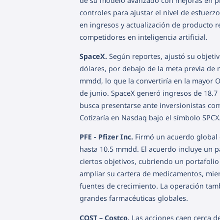
de su modelo avanzado con mejoras en p
controles para ajustar el nivel de esfuer
en ingresos y actualización de producto r
competidores en inteligencia artificial.
SpaceX.
Según reportes, ajustó su objetiv
dólares, por debajo de la meta previa de 
mmdd, lo que la convertiría en la mayor O
de junio. SpaceX generó ingresos de 18.
busca presentarse ante inversionistas como
Cotizaría en Nasdaq bajo el símbolo SPCX
PFE - Pfizer Inc.
Firmó un acuerdo global c
hasta 10.5 mmdd. El acuerdo incluye un p
ciertos objetivos, cubriendo un portafolio
ampliar su cartera de medicamentos, mien
fuentes de crecimiento. La operación tamb
grandes farmacéuticas globales.
COST – Costco.
Las acciones caen cerca de 