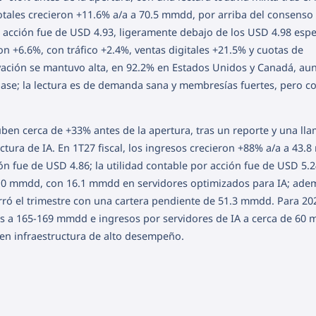
 totales crecieron +11.6% a/a a 70.5 mmdd, por arriba del consenso
r acción fue de USD 4.93, ligeramente debajo de los USD 4.98 esp
n +6.6%, con tráfico +2.4%, ventas digitales +21.5% y cuotas de
ción se mantuvo alta, en 92.2% en Estados Unidos y Canadá, au
ase; la lectura es de demanda sana y membresías fuertes, pero c
ben cerca de +33% antes de la apertura, tras un reporte y una ll
tura de IA. En 1T27 fiscal, los ingresos crecieron +88% a/a a 43.
ón fue de USD 4.86; la utilidad contable por acción fue de USD 5.2
9.0 mmdd, con 16.1 mmdd en servidores optimizados para IA; adem
ró el trimestre con una cartera pendiente de 51.3 mmdd. Para 202
s a 165-169 mmdd e ingresos por servidores de IA a cerca de 60 
o en infraestructura de alto desempeño.