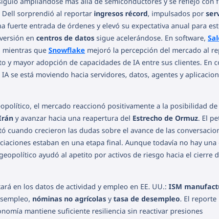
 siguió ampliándose más allá de semiconductores y se reflejó con 
. Dell sorprendió al reportar
ingresos récord
, impulsados por
ser
na fuerte entrada de órdenes y elevó su expectativa anual para es
nversión en
centros de datos
sigue acelerándose. En software,
Sal
, mientras que
Snowflake
mejoró la percepción del mercado al re
to y mayor adopción de capacidades de IA entre sus clientes. En c
IA se está moviendo hacia servidores, datos, agentes y aplicacio
eopolítico, el mercado reaccionó positivamente a la posibilidad de
Irán
y avanzar hacia una reapertura del
Estrecho de Ormuz
. El p
ntó cuando crecieron las dudas sobre el avance de las conversacio
ciaciones estaban en una etapa final. Aunque todavía no hay una 
eopolítico ayudó al apetito por activos de riesgo hacia el cierre d
ará en los datos de actividad y empleo en EE. UU.:
ISM manufact
desempleo,
nóminas no agrícolas
y
tasa de desempleo
. El reporte
conomía mantiene suficiente resiliencia sin reactivar presiones