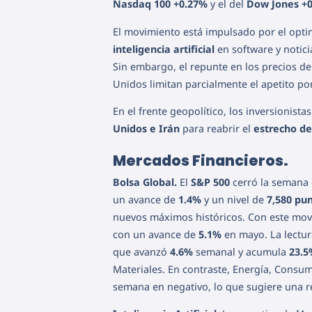
Nasdaq 100
+0.27%
y el del
Dow Jones
+
El movimiento está impulsado por el opt
inteligencia artificial
en software y notici
Sin embargo, el repunte en los precios d
Unidos limitan parcialmente el apetito por
En el frente geopolítico, los inversionist
Unidos e Irán
para reabrir el
estrecho d
Mercados Financieros.
Bolsa Global.
El
S&P 500
cerró la semana 
un avance de
1.4%
y un nivel de
7,580 pu
nuevos máximos históricos. Con este mov
con un avance de
5.1%
en mayo. La lectur
que avanzó
4.6%
semanal y acumula
23.5
Materiales. En contraste, Energía, Consumo
semana en negativo, lo que sugiere una re