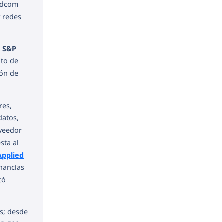
adcom
y redes
l
S&P
nto de
ión de
res,
 datos,
oveedor
sta al
Applied
anancias
tó
s; desde