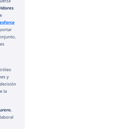
fuerza
vidores
te
esforce
portar
onjunto,
nes
etróleo
nes y
decisión
e la
urero
,
 laboral