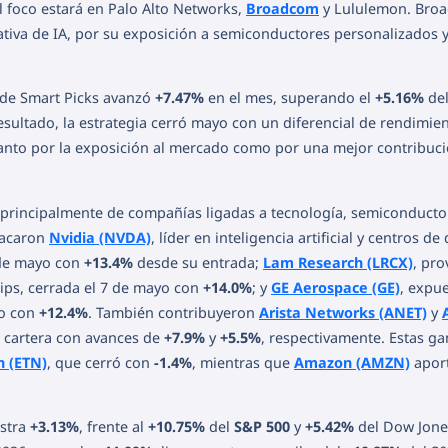
el foco estará en Palo Alto Networks,
Broadcom
y Lululemon. Bro
ativa de IA, por su exposición a semiconductores personalizados 
a de Smart Picks avanzó
+7.47%
en el mes, superando el
+5.16%
de
sultado, la estrategia cerró mayo con un diferencial de rendimie
anto por la exposición al mercado como por una mejor contribuc
ó principalmente de compañías ligadas a tecnología, semiconducto
stacaron
Nvidia (NVDA)
, líder en inteligencia artificial y centros de
 de mayo con
+13.4%
desde su entrada;
Lam Research (LRCX)
, pr
hips, cerrada el 7 de mayo con
+14.0%
; y
GE Aerospace (GE)
, expue
yo con
+12.4%
. También contribuyeron
Arista Networks (ANET)
y
 cartera con avances de
+7.9%
y
+5.5%
, respectivamente. Estas g
n (ETN)
, que cerró con
-1.4%
, mientras que
Amazon (AMZN)
apor
istra
+3.13%
, frente al
+10.75%
del
S&P 500
y
+5.42%
del Dow Jone