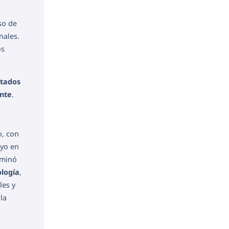
so de
nales.
os
stados
nte
.
o, con
ayo en
rminó
logía
,
les y
la