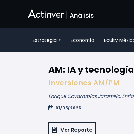
Ugrás a fő tartalomhoz
Estrategia
Economía
Equity Méxic
▾
AM: IA y tecnología
Inversiones AM/PM
Enrique Covarrubias Jaramillo, Enri
01/06/2026
Ver Reporte