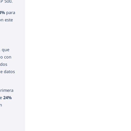
P 500.
.3%
para
on este
, que
do con
ados
de datos
primera
de
24%
n