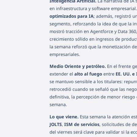
Inteligencia Artificial.
La narrativa de IA
en infraestructura y software empresarial
optimizados para IA
; además, registró u
segmento, reforzando la idea de que la i
mostró tracción en Agentforce y Data 360
crecimiento sólido en ingresos de produc
la semana reforzó que la monetización de 
empresariales.
Medio Oriente y petróleo.
En el frente g
extender el
alto al fuego
entre
EE. UU. e 
se mantuvo sensible a los titulares: repu
retrocedió cuando se señaló que las nego
definitiva, la percepción de menor riesgo g
semana.
Lo que viene.
Esta semana la atención est
JOLTS
,
ISM de servicios
, solicitudes de 
del viernes será clave para validar si la e