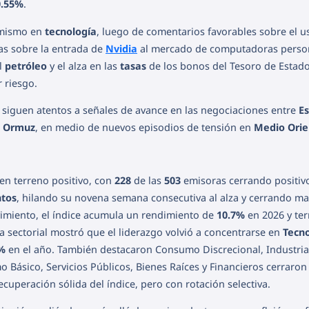
0.55%
.
imismo en
tecnología
, luego de comentarios favorables sobre el u
as sobre la entrada de
Nvidia
al mercado de computadoras perso
el
petróleo
y el alza en las
tasas
de los bonos del Tesoro de Estad
 riesgo.
as siguen atentos a señales de avance en las negociaciones entre
E
e Ormuz
, en medio de nuevos episodios de tensión en
Medio Orie
en terreno positivo, con
228
de las
503
emisoras cerrando positiv
ntos
, hilando su novena semana consecutiva al alza y cerrando m
imiento, el índice acumula un rendimiento de
10.7%
en 2026 y te
a sectorial mostró que el liderazgo volvió a concentrarse en
Tecno
%
en el año. También destacaron Consumo Discrecional, Industria
 Básico, Servicios Públicos, Bienes Raíces y Financieros cerraron 
cuperación sólida del índice, pero con rotación selectiva.