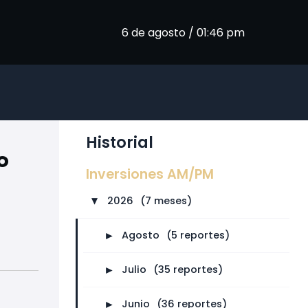
6 de agosto / 01:46 pm
Historial
o
Inversiones AM/PM
2026
⠀
(7 meses)
►
►
Agosto
⠀
(5 reportes)
►
Julio
⠀
(35 reportes)
►
Junio
⠀
(36 reportes)