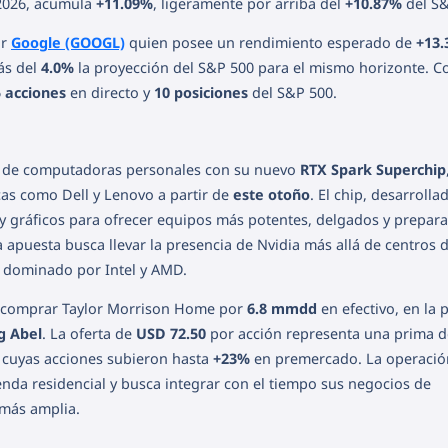
 2026, acumula
+11.09%
, ligeramente por arriba del
+10.87%
del S&
ar
Google (GOOGL)
quien posee un rendimiento esperado de
+13
ás del
4.0%
la proyección del S&P 500 para el mismo horizonte. C
5 acciones
en directo y
10 posiciones
del S&P 500.
 de computadoras personales con su nuevo
RTX Spark Superchip
as como Dell y Lenovo a partir de
este otoño
. El chip, desarrolla
 gráficos para ofrecer equipos más potentes, delgados y prepar
 La apuesta busca llevar la presencia de Nvidia más allá de centros 
 dominado por Intel y AMD.
comprar Taylor Morrison Home por
6.8 mmdd
en efectivo, en la 
g Abel
. La oferta de
USD 72.50
por acción representa una prima 
n, cuyas acciones subieron hasta
+23%
en premercado. La operació
ienda residencial y busca integrar con el tiempo sus negocios de
 más amplia.