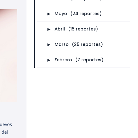
►
Mayo
⠀
(24 reportes)
►
Abril
⠀
(15 reportes)
►
Marzo
⠀
(25 reportes)
►
Febrero
⠀
(7 reportes)
nuevos
l del