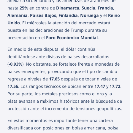
anexar a Groenlandia y las amenazas de aranceles de
hasta
25%
en contra de
Dinamarca
,
Suecia
,
Francia
,
Alemania
,
Países Bajos
,
Finlandia
,
Noruega
y el
Reino
Unido
. El miércoles la atención del mercado estará
puesta en las declaraciones de Trump durante su
presentación en el
Foro Económico Mundial
.
En medio de esta disputa, el dólar continúa
debilitándose ante divisas de países desarrollados
(
-0.93%
). No obstante, se fortalece frente a monedas de
países emergentes, provocando que el tipo de cambio
regrese a niveles de
17.65
después de tocar niveles de
17.56
. Los rangos técnicos se ubican entre
17.47
y
17.72
.
Por su parte, los metales preciosos como el oro y la
plata avanzan a máximos históricos ante la búsqueda de
protección ante el incremento de tensiones geopolíticas.
En estos momentos es importante tener una cartera
diversificada con posiciones en bolsa americana, bolsa