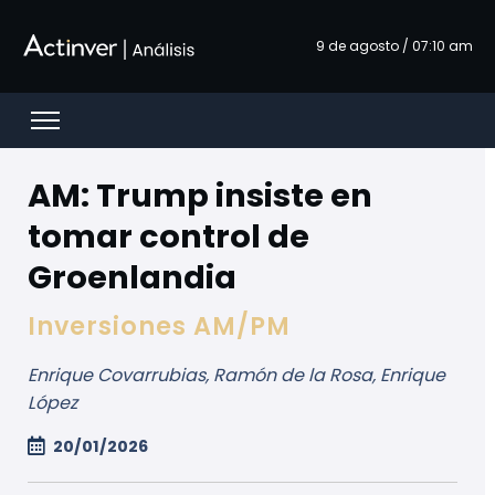
Overslaan en naar hoofdinhoud gaan
9 de agosto / 07:10 am
Open menu
AM: Trump insiste en
tomar control de
Groenlandia
Inversiones AM/PM
Enrique Covarrubias, Ramón de la Rosa, Enrique
López
20/01/2026