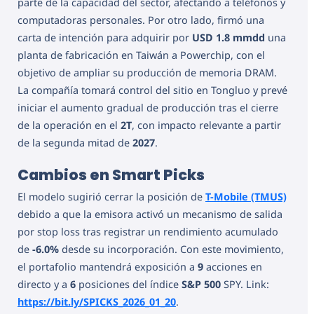
parte de la capacidad del sector, afectando a teléfonos y
computadoras personales. Por otro lado, firmó una
carta de intención para adquirir por
USD 1.8 mmdd
una
planta de fabricación en Taiwán a Powerchip, con el
objetivo de ampliar su producción de memoria DRAM.
La compañía tomará control del sitio en Tongluo y prevé
iniciar el aumento gradual de producción tras el cierre
de la operación en el
2T
, con impacto relevante a partir
de la segunda mitad de
2027
.
Cambios en Smart Picks
El modelo sugirió cerrar la posición de
T-Mobile (TMUS)
debido a que la emisora activó un mecanismo de salida
por stop loss tras registrar un rendimiento acumulado
de
-6.0%
desde su incorporación. Con este movimiento,
el portafolio mantendrá exposición a
9
acciones en
directo y a
6
posiciones del índice
S&P 500
SPY. Link:
https://bit.ly/SPICKS_2026_01_20
.