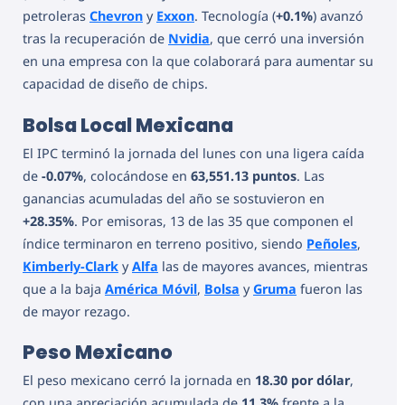
petroleras
Chevron
y
Exxon
. Tecnología (
+0.1%
) avanzó
tras la recuperación de
Nvidia
, que cerró una inversión
en una empresa con la que colaborará para aumentar su
capacidad de diseño de chips.
Bolsa Local Mexicana
El IPC terminó la jornada del lunes con una ligera caída
de
-0.07%
, colocándose en
63,551.13 puntos
. Las
ganancias acumuladas del año se sostuvieron en
+28.35%
. Por emisoras, 13 de las 35 que componen el
índice terminaron en terreno positivo, siendo
Peñoles
,
Kimberly-Clark
y
Alfa
las de mayores avances, mientras
que a la baja
América Móvil
,
Bolsa
y
Gruma
fueron las
de mayor rezago.
Peso Mexicano
El peso mexicano cerró la jornada en
18.30 por dólar
,
con una apreciación acumulada de
11.3%
frente a la