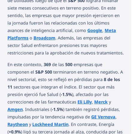
de utilidades luego de que el
S&P 500
lograra hilvanar
siete meses consecutivos en terreno positivo. En este
sentido, las empresas que mayor presión ejercieron en
la jornada fueron las relacionadas con los últimos
avances de inteligencia artificial, como
Google
,
Meta
Platforms
o
Broadcom
. Además, las empresas del
sector Salud enfrentaron presiones tras mayores
restricciones para la aprobación de nuevos tratamientos.
En este contexto,
369
de las
500
empresas que
componen el
S&P 500
terminaron en terreno negativo. A
nivel sectorial, esto se reflejó en pérdidas para
8 de los
11
sectores que integran el índice. El sector que más
presión ejerció fue Salud (
-1.5%
), afectado por las
correcciones de las farmacéuticas
Eli Lilly
,
Merck
y
Amgen
. Industriales (
-1.5%
) también registró pérdidas,
impulsadas por la tendencia negativa de
GE Vernova
,
Raytheon
y
Lockheed Martin
. En contraste, Energía
(
+0.9%
) ligó su tercera jornada al alza, conducida por las