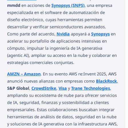
mmdd
en acciones de
Synopsys (SNPS)
, una empresa
especializada en el software de automatización de
diseño electrónico, cuyas herramientas permiten
desarrollar y verificar semiconductores avanzados.
Como parte del acuerdo,
Nvidia
apoyará a
Synopsys
en
acelerar su portafolio de aplicaciones intensivas en
cómputo, impulsar la ingeniería de IA generativa
(agentic AI), ampliar su acceso en la nube y colaborar en
estrategias comerciales conjuntas.
AMZN – Amazon
. En su evento AWS re:Invent 2025, AWS
anunció nuevas alianzas con empresas como
BlackRock
,
S&P Global
,
CrowdStrike
,
Visa
y
Trane Technologies
,
ampliando su ecosistema de nube para ofrecer servicios
de IA, seguridad, finanzas y sostenibilidad a clientes
empresariales. Estas colaboraciones buscaban integrar
herramientas de análisis de datos, seguridad en la nube
y soluciones de IA generativa con la infraestructura AWS,