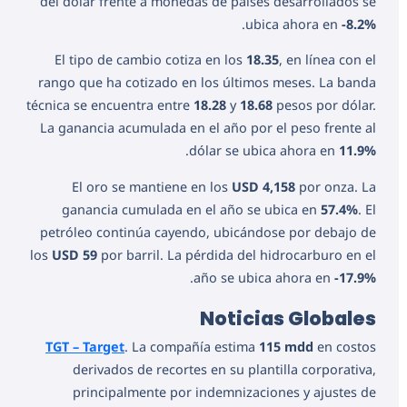
del dólar frente a monedas de países desarrollados se
.
ubica ahora en
-8.2%
El tipo de cambio cotiza en los
18.35
, en línea con el
rango que ha cotizado en los últimos meses. La banda
técnica se encuentra entre
18.28
y
18.68
pesos por dólar.
La ganancia acumulada en el año por el peso frente al
.
dólar se ubica ahora en
11.9%
El oro se mantiene en los
USD 4,158
por onza. La
ganancia cumulada en el año se ubica en
57.4%
. El
petróleo continúa cayendo, ubicándose por debajo de
los
USD 59
por barril. La pérdida del hidrocarburo en el
.
año se ubica ahora en
-17.9%
Noticias Globales
TGT – Target
. La compañía estima
115 mdd
en costos
derivados de recortes en su plantilla corporativa,
principalmente por indemnizaciones y ajustes de