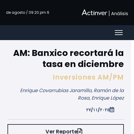
تخطي إلى المحتوى الرئيسي
6 de agosto / 09:20 pm
AM: Banxico recortará la
tasa en diciembre
Inversiones AM/PM
Enrique Covarrubias Jaramillo, Ramón de la
Rosa, Enrique López
٢٧/١١/٢٠٢٥
Ver Reporte