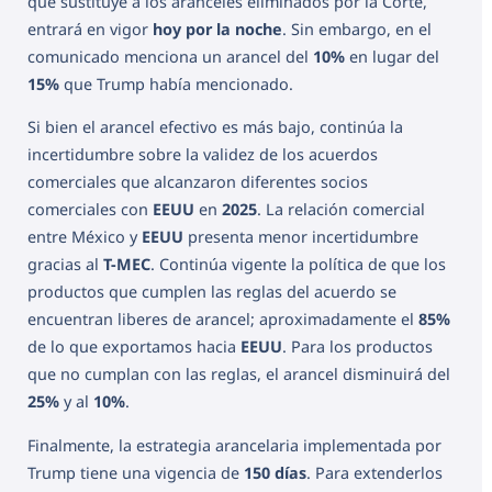
que sustituye a los aranceles eliminados por la Corte,
entrará en vigor
hoy por la noche
. Sin embargo, en el
comunicado menciona un arancel del
10%
en lugar del
15%
que Trump había mencionado.
Si bien el arancel efectivo es más bajo, continúa la
incertidumbre sobre la validez de los acuerdos
comerciales que alcanzaron diferentes socios
comerciales con
EEUU
en
2025
. La relación comercial
entre México y
EEUU
presenta menor incertidumbre
gracias al
T-MEC
. Continúa vigente la política de que los
productos que cumplen las reglas del acuerdo se
encuentran liberes de arancel; aproximadamente el
85%
de lo que exportamos hacia
EEUU
. Para los productos
que no cumplan con las reglas, el arancel disminuirá del
25%
y al
10%
.
Finalmente, la estrategia arancelaria implementada por
Trump tiene una vigencia de
150 días
. Para extenderlos