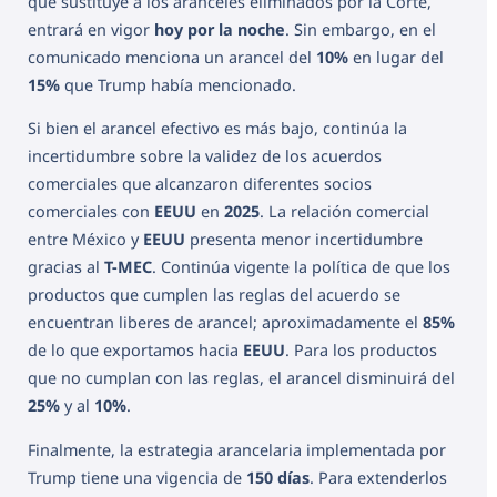
que sustituye a los aranceles eliminados por la Corte,
entrará en vigor
hoy por la noche
. Sin embargo, en el
comunicado menciona un arancel del
10%
en lugar del
15%
que Trump había mencionado.
Si bien el arancel efectivo es más bajo, continúa la
incertidumbre sobre la validez de los acuerdos
comerciales que alcanzaron diferentes socios
comerciales con
EEUU
en
2025
. La relación comercial
entre México y
EEUU
presenta menor incertidumbre
gracias al
T-MEC
. Continúa vigente la política de que los
productos que cumplen las reglas del acuerdo se
encuentran liberes de arancel; aproximadamente el
85%
de lo que exportamos hacia
EEUU
. Para los productos
que no cumplan con las reglas, el arancel disminuirá del
25%
y al
10%
.
Finalmente, la estrategia arancelaria implementada por
Trump tiene una vigencia de
150 días
. Para extenderlos