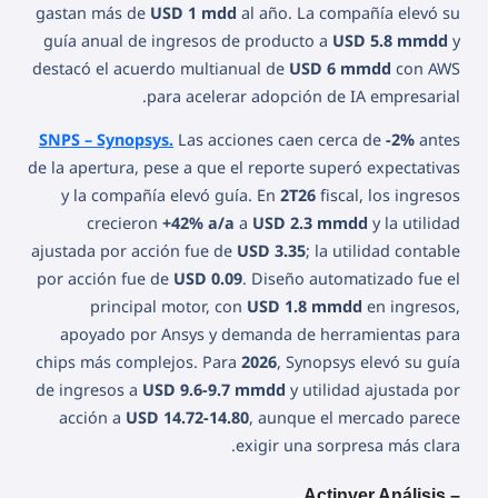
gastan más de
USD 1 mdd
al año. La compañía elevó su
guía anual de ingresos de producto a
USD 5.8 mmdd
y
destacó el acuerdo multianual de
USD 6 mmdd
con AWS
para acelerar adopción de IA empresarial.
SNPS – Synopsys.
Las acciones caen cerca de
-2%
antes
de la apertura, pese a que el reporte superó expectativas
y la compañía elevó guía. En
2T26
fiscal, los ingresos
crecieron
+42% a/a
a
USD 2.3 mmdd
y la utilidad
ajustada por acción fue de
USD 3.35
; la utilidad contable
por acción fue de
USD 0.09
. Diseño automatizado fue el
principal motor, con
USD 1.8 mmdd
en ingresos,
apoyado por Ansys y demanda de herramientas para
chips más complejos. Para
2026
, Synopsys elevó su guía
de ingresos a
USD 9.6-9.7 mmdd
y utilidad ajustada por
acción a
USD 14.72-14.80
, aunque el mercado parece
exigir una sorpresa más clara.
– Actinver Análisis.