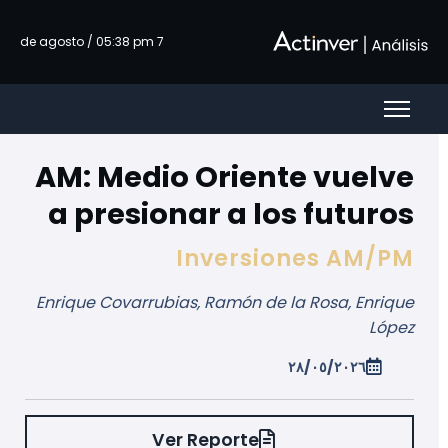
تخطي إلى المحتوى الرئيسي
7 de agosto / 05:38 pm
AM: Medio Oriente vuelve
a presionar a los futuros
Inversiones AM/PM
Enrique Covarrubias, Ramón de la Rosa, Enrique
López
٢٨/٠٥/٢٠٢٦
Ver Reporte