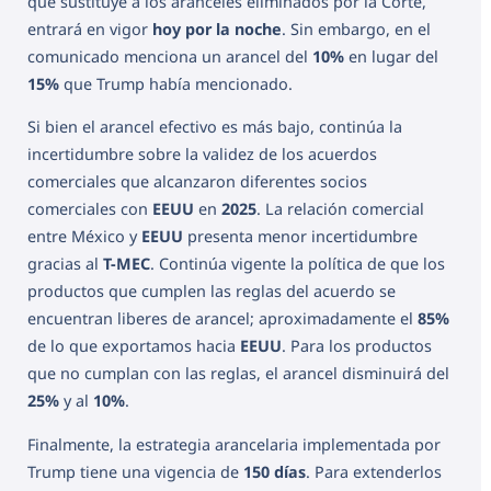
que sustituye a los aranceles eliminados por la Corte,
entrará en vigor
hoy por la noche
. Sin embargo, en el
comunicado menciona un arancel del
10%
en lugar del
15%
que Trump había mencionado.
Si bien el arancel efectivo es más bajo, continúa la
incertidumbre sobre la validez de los acuerdos
comerciales que alcanzaron diferentes socios
comerciales con
EEUU
en
2025
. La relación comercial
entre México y
EEUU
presenta menor incertidumbre
gracias al
T-MEC
. Continúa vigente la política de que los
productos que cumplen las reglas del acuerdo se
encuentran liberes de arancel; aproximadamente el
85%
de lo que exportamos hacia
EEUU
. Para los productos
que no cumplan con las reglas, el arancel disminuirá del
25%
y al
10%
.
Finalmente, la estrategia arancelaria implementada por
Trump tiene una vigencia de
150 días
. Para extenderlos