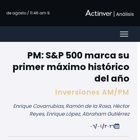
تخطي إلى المحتوى الرئيسي
9 de agosto / 11:46 am
PM: S&P 500 marca su
primer máximo histórico
del año
Inversiones AM/PM
Enrique Covarrubias, Ramón de la Rosa, Héctor
Reyes, Enrique López, Abraham Gutiérrez
٠٦/٠١/٢٠٢٦