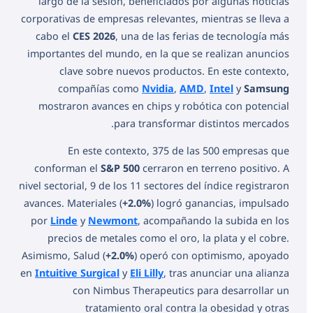
largo de la sesión, beneficiados por algunas noticias
corporativas de empresas relevantes, mientras se lleva a
cabo el
CES 2026
, una de las ferias de tecnología más
importantes del mundo, en la que se realizan anuncios
clave sobre nuevos productos. En este contexto,
compañías como
Nvidia
,
AMD
,
Intel
y
Samsung
mostraron avances en chips y robótica con potencial
para transformar distintos mercados.
En este contexto, 375 de las 500 empresas que
conforman el
S&P 500
cerraron en terreno positivo. A
nivel sectorial, 9 de los 11 sectores del índice registraron
avances. Materiales (
+2.0%
) logró ganancias, impulsado
por
Linde
y
Newmont
, acompañando la subida en los
precios de metales como el oro, la plata y el cobre.
Asimismo, Salud (
+2.0%
) operó con optimismo, apoyado
en
Intuitive Surgical
y
Eli Lilly
, tras anunciar una alianza
con Nimbus Therapeutics para desarrollar un
tratamiento oral contra la obesidad y otras