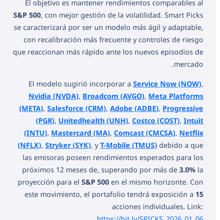
El objetivo es mantener rendimientos comparables al
S&P 500
, con mejor gestión de la volatilidad. Smart Picks
se caracterizará por ser un modelo más ágil y adaptable,
con recalibración más frecuente y controles de riesgo
que reaccionan más rápido ante los nuevos episodios de
mercado.
El modelo sugirió incorporar a
Service Now (NOW)
,
Nvidia (NVDA)
,
Broadcom (AVGO)
,
Meta Platforms
(META)
,
Salesforce (CRM)
,
Adobe (ADBE)
,
Progressive
(PGR)
,
Unitedhealth (UNH)
,
Costco (COST)
,
Intuit
(INTU)
,
Mastercard (MA)
,
Comcast (CMCSA)
,
Netflix
(NFLX)
,
Stryker (SYK)
, y
T-Mobile (TMUS)
debido a que
las emisoras poseen rendimientos esperados para los
próximos 12 meses de, superando por más de
3.0%
la
proyección para el
S&P 500
en el mismo horizonte. Con
este movimiento, el portafolio tendrá exposición a
15
acciones individuales. Link:
.
https://bit.ly/SPICKS_2026_01_06