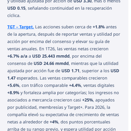
y utilidad ajustada por acción de
USD 3.30
, más o menos
USD 0.15
, señalando continuidad en la recuperación
cíclica.
TGT – Target.
Las acciones suben cerca de
+1.8%
antes
de la apertura, después de reportar ventas y utilidad por
acción por encima del consenso y elevar su guía de
ventas anuales. En 1T26, las ventas netas crecieron
+6.7% a/a
a
USD 25.443 mmdd
, por encima del
consenso de
USD 24.66 mmdd
, mientras que la utilidad
ajustada por acción fue de
USD 1.71
, superior a los
USD
1.47
esperados. Las ventas comparables crecieron
+5.6%
, con tráfico comparable
+4.4%
, ventas digitales
+8.9%
y fortaleza amplia por categorías; los ingresos no
asociados a mercancía crecieron casi
+25%
, apoyados
por publicidad, membresías y Target+. Para 2026, la
compañía elevó su expectativa de crecimiento de ventas
netas a alrededor de
+4%
, dos puntos porcentuales
arriba de su rango previo, y espera utilidad por acción