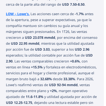
cerca de la parte alta del rango de
USD 7.50-8.50
.
LOW – Lowe’s.
Las acciones caen cerca de
-1.7%
antes
de la apertura, pese a superar expectativas, ya que la
compañía mantuvo sin cambios su guía anual y los
márgenes siguen presionados. En 1T26, las ventas
crecieron a
USD 23.078 mmdd
, por encima del consenso
de
USD 22.95 mmdd
, mientras que la utilidad ajustada
por acción fue de
USD 3.03
, superior a los
USD 2.96
esperados; la utilidad contable por acción fue de
USD
2.90
. Las ventas comparables crecieron
+0.6%
, con
ventas en línea
+15.5%
y fortaleza en electrodomésticos,
servicios para el hogar y cliente profesional, aunque el
margen bruto bajó a
32.68%
desde
33.38%
. Para 2026,
Lowe’s reafirmó ventas de
USD 92-94 mmdd
, ventas
comparables entre plano y
+2%
, margen operativo
ajustado de
11.6-11.8%
y utilidad ajustada por acción de
USD 12.25-12.75
, dejando una lectura estable pero sin