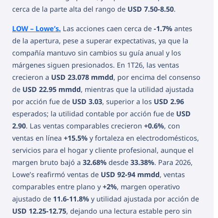
cerca de la parte alta del rango de
USD 7.50-8.50
.
LOW – Lowe’s.
Las acciones caen cerca de
-1.7%
antes
de la apertura, pese a superar expectativas, ya que la
compañía mantuvo sin cambios su guía anual y los
márgenes siguen presionados. En 1T26, las ventas
crecieron a
USD 23.078 mmdd
, por encima del consenso
de
USD 22.95 mmdd
, mientras que la utilidad ajustada
por acción fue de
USD 3.03
, superior a los
USD 2.96
esperados; la utilidad contable por acción fue de
USD
2.90
. Las ventas comparables crecieron
+0.6%
, con
ventas en línea
+15.5%
y fortaleza en electrodomésticos,
servicios para el hogar y cliente profesional, aunque el
margen bruto bajó a
32.68%
desde
33.38%
. Para 2026,
Lowe’s reafirmó ventas de
USD 92-94 mmdd
, ventas
comparables entre plano y
+2%
, margen operativo
ajustado de
11.6-11.8%
y utilidad ajustada por acción de
USD 12.25-12.75
, dejando una lectura estable pero sin