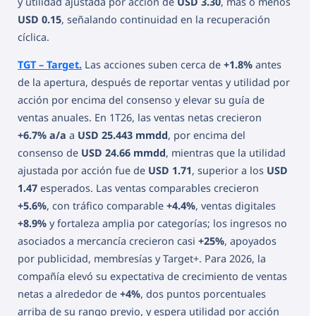
y utilidad ajustada por acción de
USD 3.30
, más o menos
USD 0.15
, señalando continuidad en la recuperación
cíclica.
TGT – Target.
Las acciones suben cerca de
+1.8%
antes
de la apertura, después de reportar ventas y utilidad por
acción por encima del consenso y elevar su guía de
ventas anuales. En 1T26, las ventas netas crecieron
+6.7% a/a
a
USD 25.443 mmdd
, por encima del
consenso de
USD 24.66 mmdd
, mientras que la utilidad
ajustada por acción fue de
USD 1.71
, superior a los
USD
1.47
esperados. Las ventas comparables crecieron
+5.6%
, con tráfico comparable
+4.4%
, ventas digitales
+8.9%
y fortaleza amplia por categorías; los ingresos no
asociados a mercancía crecieron casi
+25%
, apoyados
por publicidad, membresías y Target+. Para 2026, la
compañía elevó su expectativa de crecimiento de ventas
netas a alrededor de
+4%
, dos puntos porcentuales
arriba de su rango previo, y espera utilidad por acción