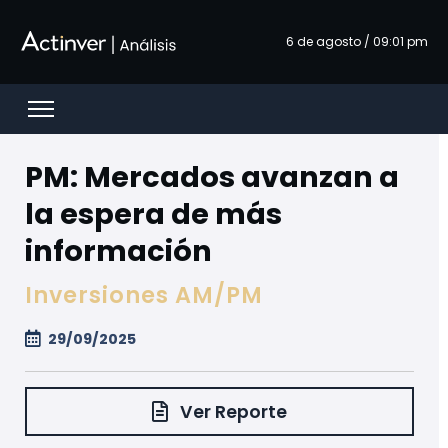
跳转到主内容
6 de agosto / 09:01 pm
Open menu
PM: Mercados avanzan a
la espera de más
información
Inversiones AM/PM
29/09/2025
Ver Reporte