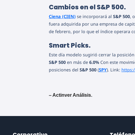
Cambios en el S&P 500.
Ciena (CIEN)
se incorporará al
S&P 500
, 
fuera adquirida por una empresa de capita
de febrero, por lo que el índice operara 
Smart Picks.
Este día modelo sugirió cerrar la posició
S&P 500
en más de
6.0%
Con este movimien
posiciones del
S&P 500
(
SPY
). Link:
https:
– Actinver Análisis.
Corporativo
Teléfon