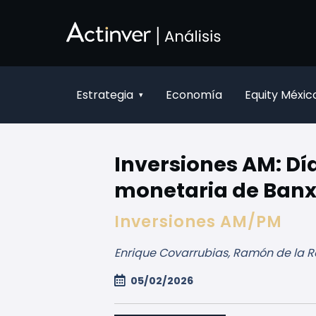
Overslaan en naar hoofdinhoud gaan
Estrategia
Economía
Equity Méxic
▾
Inversiones AM: Día
monetaria de Banx
Inversiones AM/PM
Enrique Covarrubias, Ramón de la R
05/02/2026