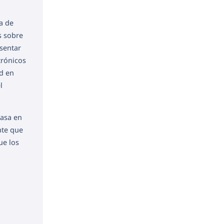
a de
s sobre
esentar
trónicos
ad en
l
tasa en
nte que
ue los