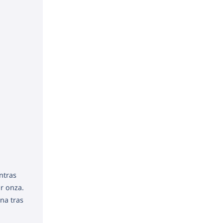
ntras
r onza.
na tras