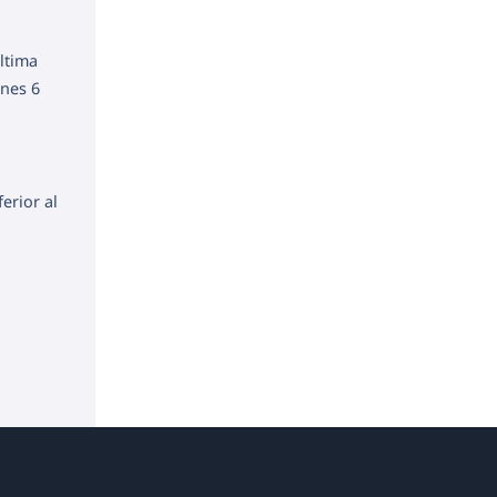
ltima
rnes 6
erior al