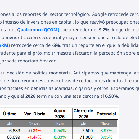
iones a los reportes del sector tecnológico. Google retrocede cerc
 intenso de inversiones en capital, lo que reavivó preocupacione
n tanto,
Qualcomm (QCOM)
cae alrededor de
-9.2%
, luego de pr
 menor tracción secuencial y mayor sensibilidad al ciclo de elec
(ARM)
retrocede cerca de
-8%
, tras un reporte en el que la debilid
rudente para el próximo trimestre afectaron la percepción sobre e
la jornada reportará Amazon.
su decisión de política monetaria. Anticipamos que mantenga la 
ués de doce reuniones consecutivas de reducciones debido al repu
ios fiscales en bebidas azucaradas, cigarros y otros. Esperamos q
año y que el
2026
termine con una tasa cercana al
6.50%
.