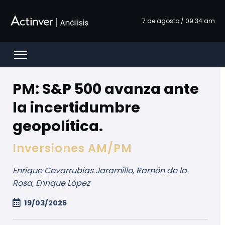
Saut au contenu principal
7 de agosto / 09:34 am
Open menu
PM: S&P 500 avanza ante
la incertidumbre
geopolítica.
Inversiones AM/PM
Enrique Covarrubias Jaramillo, Ramón de la
Rosa, Enrique López
19/03/2026