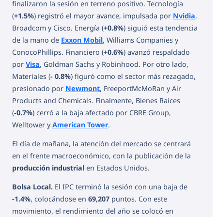
finalizaron la sesión en terreno positivo. Tecnología
(
+1.5%
) registró el mayor avance, impulsada por
Nvidia
,
Broadcom y Cisco. Energía (
+0.8%
) siguió esta tendencia
de la mano de
Exxon Mobil
, Williams Companies y
ConocoPhillips. Financiero (
+0.6%
) avanzó respaldado
por
Visa
, Goldman Sachs y Robinhood. Por otro lado,
Materiales (
- 0.8%
) figuró como el sector más rezagado,
presionado por
Newmont
, FreeportMcMoRan y Air
Products and Chemicals. Finalmente, Bienes Raíces
(
-0.7%
) cerró a la baja afectado por CBRE Group,
Welltower y
American Tower
.
El día de mañana, la atención del mercado se centrará
en el frente macroeconómico, con la publicación de la
producción industrial
en Estados Unidos.
Bolsa Local.
El IPC terminó la sesión con una baja de
-1.4%
, colocándose en
69,207
puntos. Con este
movimiento, el rendimiento del año se colocó en