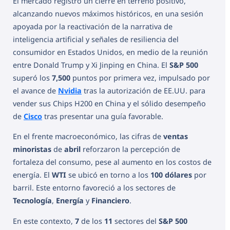
El mercado registró un cierre en terreno positivo,
alcanzando nuevos máximos históricos, en una sesión
apoyada por la reactivación de la narrativa de
inteligencia artificial y señales de resiliencia del
consumidor en Estados Unidos, en medio de la reunión
entre Donald Trump y Xi Jinping en China. El
S&P 500
superó los
7,500
puntos por primera vez, impulsado por
el avance de
Nvidia
tras la autorización de EE.UU. para
vender sus Chips H200 en China y el sólido desempeño
de
Cisco
tras presentar una guía favorable.
En el frente macroeconómico, las cifras de
ventas
minoristas
de
abril
reforzaron la percepción de
fortaleza del consumo, pese al aumento en los costos de
energía. El
WTI
se ubicó en torno a los
100 dólares
por
barril. Este entorno favoreció a los sectores de
Tecnología
,
Energía
y
Financiero
.
En este contexto,
7
de los
11
sectores del
S&P 500