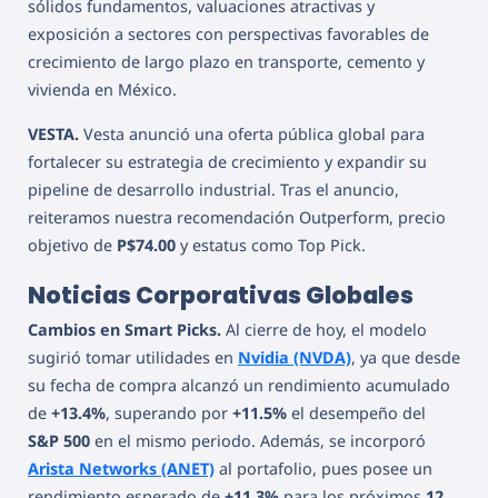
sólidos fundamentos, valuaciones atractivas y
exposición a sectores con perspectivas favorables de
crecimiento de largo plazo en transporte, cemento y
vivienda en México.
VESTA.
Vesta anunció una oferta pública global para
fortalecer su estrategia de crecimiento y expandir su
pipeline de desarrollo industrial. Tras el anuncio,
reiteramos nuestra recomendación Outperform, precio
objetivo de
P$74.00
y estatus como Top Pick.
Noticias Corporativas Globales
Cambios en Smart Picks.
Al cierre de hoy, el modelo
sugirió tomar utilidades en
Nvidia (NVDA)
, ya que desde
su fecha de compra alcanzó un rendimiento acumulado
de
+13.4%
, superando por
+11.5%
el desempeño del
S&P 500
en el mismo periodo. Además, se incorporó
Arista Networks (ANET)
al portafolio, pues posee un
rendimiento esperado de
+11.3%
para los próximos
12