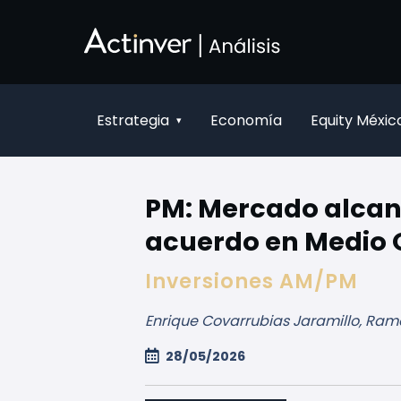
Saut au contenu principal
Estrategia
Economía
Equity Méxic
▾
PM: Mercado alcan
acuerdo en Medio 
Inversiones AM/PM
Enrique Covarrubias Jaramillo, Ramó
28/05/2026