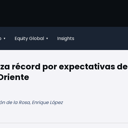
o
Equity Global
Insights
▾
▾
za récord por expectativas de
Oriente
n de la Rosa, Enrique López