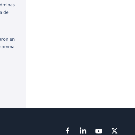
 nóminas
da de
aron en
Genomma