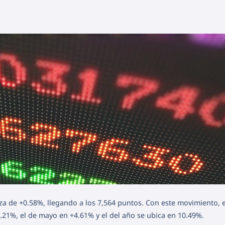
za de +0.58%, llegando a los 7,564 puntos. Con este movimiento, e
.21%, el de mayo en +4.61% y el del año se ubica en 10.49%.