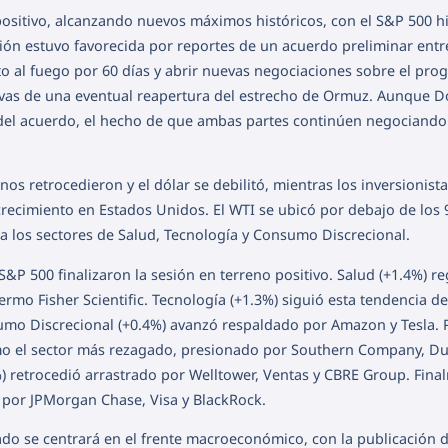
positivo, alcanzando nuevos máximos históricos, con el S&P 500 h
esión estuvo favorecida por reportes de un acuerdo preliminar entr
to al fuego por 60 días y abrir nuevas negociaciones sobre el pr
ativas de una eventual reapertura del estrecho de Ormuz. Aunque 
el acuerdo, el hecho de que ambas partes continúen negociando
nos retrocedieron y el dólar se debilitó, mientras los inversionist
recimiento en Estados Unidos. El WTI se ubicó por debajo de los 
ó a los sectores de Salud, Tecnología y Consumo Discrecional.
S&P 500 finalizaron la sesión en terreno positivo. Salud (+1.4%) re
ermo Fisher Scientific. Tecnología (+1.3%) siguió esta tendencia de
umo Discrecional (+0.4%) avanzó respaldado por Amazon y Tesla. 
como el sector más rezagado, presionado por Southern Company, D
5%) retrocedió arrastrado por Welltower, Ventas y CBRE Group. Fina
do por JPMorgan Chase, Visa y BlackRock.
do se centrará en el frente macroeconómico, con la publicación d