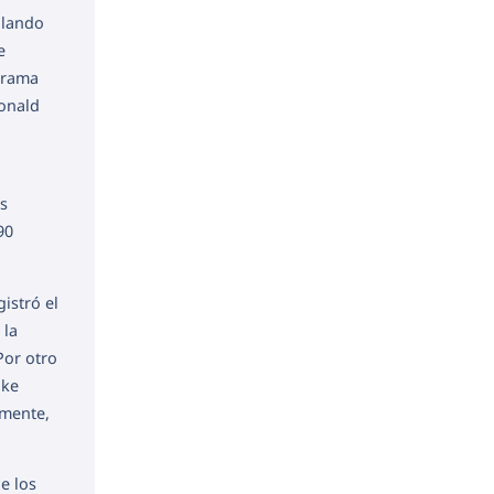
ilando
e
ograma
Donald
as
90
gistró el
 la
Por otro
uke
lmente,
e los