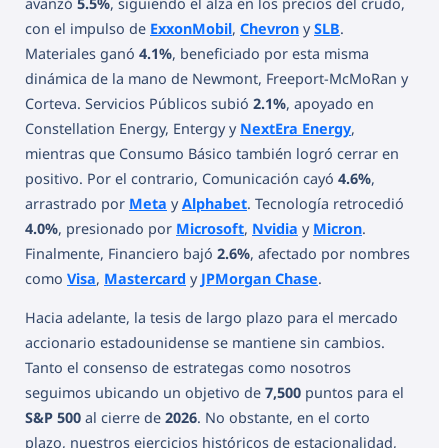
avanzó
5.5%
, siguiendo el alza en los precios del crudo,
con el impulso de
ExxonMobil
,
Chevron
y
SLB
.
Materiales ganó
4.1%
, beneficiado por esta misma
dinámica de la mano de Newmont, Freeport-McMoRan y
Corteva. Servicios Públicos subió
2.1%
, apoyado en
Constellation Energy, Entergy y
NextEra Energy
,
mientras que Consumo Básico también logró cerrar en
positivo. Por el contrario, Comunicación cayó
4.6%
,
arrastrado por
Meta
y
Alphabet
. Tecnología retrocedió
4.0%
, presionado por
Microsoft
,
Nvidia
y
Micron
.
Finalmente, Financiero bajó
2.6%
, afectado por nombres
como
Visa
,
Mastercard
y
JPMorgan Chase
.
Hacia adelante, la tesis de largo plazo para el mercado
accionario estadounidense se mantiene sin cambios.
Tanto el consenso de estrategas como nosotros
seguimos ubicando un objetivo de
7,500
puntos para el
S&P 500
al cierre de
2026
. No obstante, en el corto
plazo, nuestros ejercicios históricos de estacionalidad,