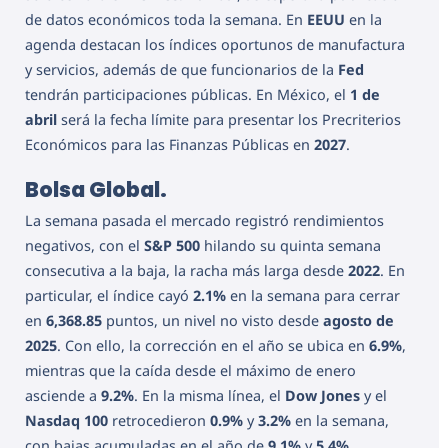
de datos económicos toda la semana. En
EEUU
en la
agenda destacan los índices oportunos de manufactura
y servicios, además de que funcionarios de la
Fed
tendrán participaciones públicas. En México, el
1 de
abril
será la fecha límite para presentar los Precriterios
Económicos para las Finanzas Públicas en
2027
.
Bolsa Global.
La semana pasada el mercado registró rendimientos
negativos, con el
S&P 500
hilando su quinta semana
consecutiva a la baja, la racha más larga desde
2022
. En
particular, el índice cayó
2.1%
en la semana para cerrar
en
6,368.85
puntos, un nivel no visto desde
agosto de
2025
. Con ello, la corrección en el año se ubica en
6.9%
,
mientras que la caída desde el máximo de enero
asciende a
9.2%
. En la misma línea, el
Dow Jones
y el
Nasdaq 100
retrocedieron
0.9%
y
3.2%
en la semana,
con bajas acumuladas en el año de
9.1%
y
5.4%
,