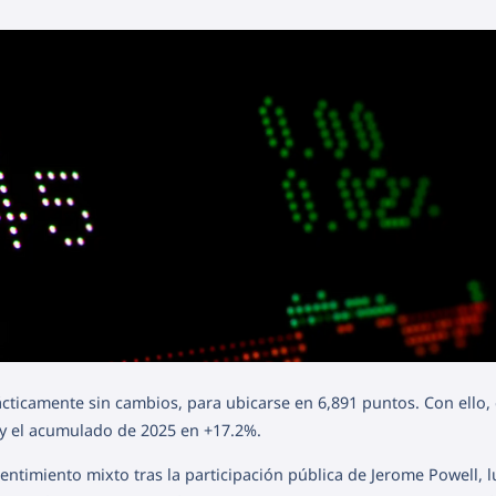
cticamente sin cambios, para ubicarse en 6,891 puntos. Con ello, 
y el acumulado de 2025 en +17.2%.
timiento mixto tras la participación pública de Jerome Powell, 