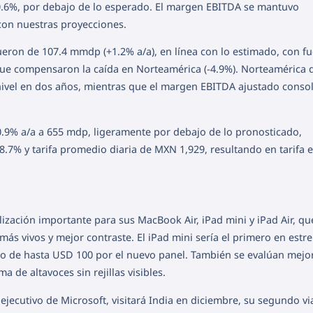
0.6%, por debajo de lo esperado. El margen EBITDA se mantuvo
con nuestras proyecciones.
eron de 107.4 mmdp (+1.2% a/a), en línea con lo estimado, con fu
que compensaron la caída en Norteamérica (-4.9%). Norteamérica 
nivel en dos años, mientras que el margen EBITDA ajustado conso
0.9% a/a a 655 mdp, ligeramente por debajo de lo pronosticado,
7% y tarifa promedio diaria de MXN 1,929, resultando en tarifa e
ización importante para sus MacBook Air, iPad mini y iPad Air, qu
ás vivos y mejor contraste. El iPad mini sería el primero en estre
io de hasta USD 100 por el nuevo panel. También se evalúan mejo
 de altavoces sin rejillas visibles.
 ejecutivo de Microsoft, visitará India en diciembre, su segundo via