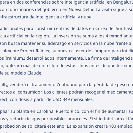
ipará en dos conferencias sobre inteligencia artificial en Bengalur
 funcionarios del gobierno en Nueva Delhi. La visita sigue a s
aestructura de inteligencia artificial y nube.
dicionales para construir centros de datos en Corea del Sur hast
cia artificial en la región. La inversión se suma a los 4 mmdd anu
on busca mantener su liderazgo en servicios en la nube frente a
cialmente Project Rainier, su nuevo clúster de cómputo para intel
hips Trainium2 desarrollados internamente. La firma de inteligencia
on, utilizará más de un millón de estos chips antes de que termine
 de su modelo Claude.
 Lilly, venderá el tratamiento Zepbound para la pérdida de peso en
irectos al consumidor. Los clientes podrán recoger el medicament
Direct, con dosis a partir de USD 349 mensuales.
liar su planta en Carolina, Puerto Rico, con el fin de aumentar s
 y reducir riesgos por posibles aranceles. El sitio fabricará el f
probación se solicitará este año. La expansión creará 100 empleo