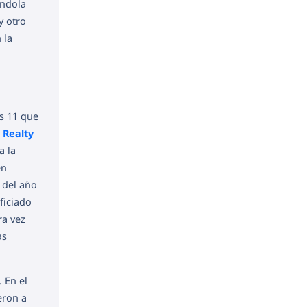
ándola
y otro
 la
os 11 que
l Realty
a la
én
 del año
ficiado
ra vez
as
 En el
eron a