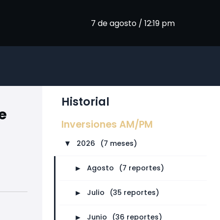
7 de agosto / 12:19 pm
Historial
e
Inversiones AM/PM
2026
⠀
(7 meses)
►
►
Agosto
⠀
(7 reportes)
►
Julio
⠀
(35 reportes)
►
Junio
⠀
(36 reportes)