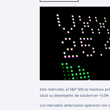
Este miércoles, el S&P 500 se mantuvo prá
situó su desempeño de octubre en +3.0% 
Los mercados americanos operaron con sen