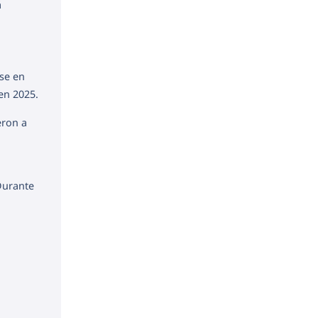
á
ose en
en 2025.
eron a
Durante