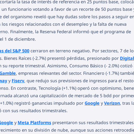
ortaría la tasa de interés de referencia en 25 puntos base, coloc
n un funcionario votando a favor de un recorte de 50 puntos base 
te del organismo reveló que hay dudas sobre los pasos a seguir en
los riesgos relacionados con el desempleo y la falta de nueva
ierno. Finalmente, la Reserva Federal informó que el programa de
el 1 de diciembre.
s del S&P 500
cerraron en terreno negativo. Por sectores, 7 de l
es. Bienes Raíces (-2.7%) presentó pérdidas, presionado por
Digita
 su reporte trimestral. Asimismo, Consumo Básico (- 2.0%) cotizó 
 Gamble
, empresas relevantes del sector. Financiero (-1.7%) tambi
way
y
Fiserv
, que redujo sus previsiones de ingresos para el resto
senso. En contraste, Tecnología (+1.1%) operó con optimismo, bene
jornada alcanzó una capitalización de mercado de 5 bdd por prime
 (+1.0%) registró ganancias impulsado por
Google
y
Verizon
, tras l
ó con sus resultados trimestrales.
Google
y
Meta Platforms
presentaron sus resultados trimestrales.
recimiento en su división de nube, aunque sus acciones retrocedi