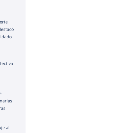
erte
destacó
lidado
fectiva
e
narlas
ras
je al