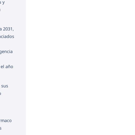
u y
u
a 2031,
nciados
igencia
 el año
 sus
o
u
ármaco
s