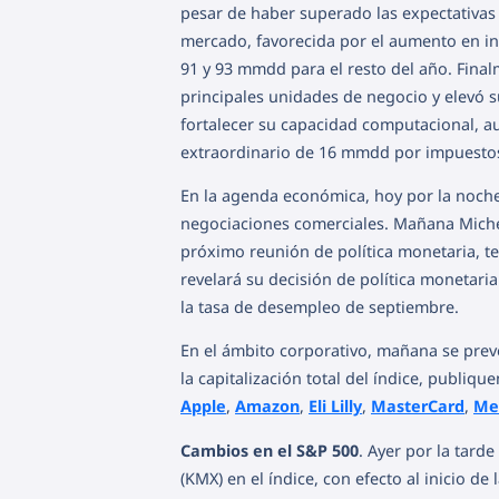
pesar de haber superado las expectativas 
mercado, favorecida por el aumento en ing
91 y 93 mmdd para el resto del año. Fina
principales unidades de negocio y elevó s
fortalecer su capacidad computacional, a
extraordinario de 16 mmdd por impuestos 
En la agenda económica, hoy por la noche
negociaciones comerciales. Mañana Michel
próximo reunión de política monetaria, t
revelará su decisión de política monetaria
la tasa de desempleo de septiembre.
En el ámbito corporativo, mañana se pre
la capitalización total del índice, publiq
Apple
,
Amazon
,
Eli Lilly
,
MasterCard
,
Me
Cambios en el S&P 500
. Ayer por la tard
(KMX) en el índice, con efecto al inicio d