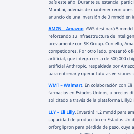
país este año. Durante su estancia, partic
Mumbai, además de mantener reuniones con
anuncio de una inversión de 3 mmdd en infr
AMZN – Amazon
. AWS destinará 5 mmdd a
reforzando su infraestructura de inteligen
previamente con SK Group. Con ello, Amaz
competidores. Por otro lado, presentó ofi
artificial, que integra cerca de 500,000 c
artificial Anthropic, respaldada por Amaz
para entrenar y operar futuras versiones
WMT – Walmart
. En colaboración con Eli
farmacias en Estados Unidos, a precios d
solicitado a través de la plataforma Lilly
LLY – Eli Lilly
. Invertirá 1.2 mmdd para amp
capacidad de producción en Estados Unidos
orforglipron para pérdida de peso, cuya a