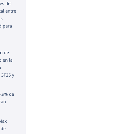
es del
al entre
us
d para
io de
 en la
o
 3T25 y
6.9% de
ran
rMax
 de