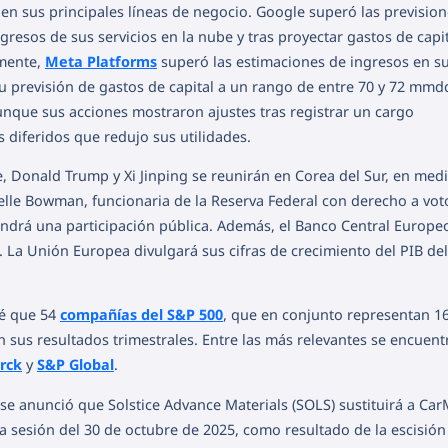
en sus principales líneas de negocio. Google superó las prevision
resos de sus servicios en la nube y tras proyectar gastos de capit
lmente,
Meta Platforms
superó las estimaciones de ingresos en s
u previsión de gastos de capital a un rango de entre 70 y 72 mmd
unque sus acciones mostraron ajustes tras registrar un cargo
diferidos que redujo sus utilidades.
, Donald Trump y Xi Jinping se reunirán en Corea del Sur, en med
le Bowman, funcionaria de la Reserva Federal con derecho a voto
endrá una participación pública. Además, el Banco Central Europe
. La Unión Europea divulgará sus cifras de crecimiento del PIB del
vé que 54
compañías del S&P 500
, que en conjunto representan 1
uen sus resultados trimestrales. Entre las más relevantes se encuent
rck
y
S&P Global
.
e se anunció que Solstice Advance Materials (SOLS) sustituirá a Ca
e la sesión del 30 de octubre de 2025, como resultado de la escisión