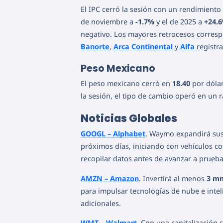
El IPC cerró la sesión con un rendimient
de noviembre a
-1.7%
y el de 2025 a
+24.
negativo. Los mayores retrocesos corres
Banorte
,
Arca Continental
y
Alfa
registr
Peso Mexicano
El peso mexicano cerró en
18.40
por dóla
la sesión, el tipo de cambio operó en un
Noticias Globales
GOOGL – Alphabet
. Waymo expandirá sus
próximos días, iniciando con vehículos 
recopilar datos antes de avanzar a prueba
AMZN – Amazon
. Invertirá al menos
3 m
para impulsar tecnologías de nube e inteli
adicionales.
WMT – Walmart
. Con una capitalización 