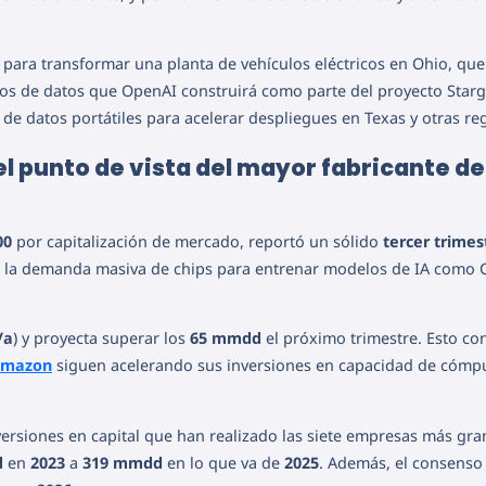
para transformar una planta de vehículos eléctricos en Ohio, que
ros de datos que OpenAI construirá como parte del proyecto Starg
de datos portátiles para acelerar despliegues en Texas y otras re
el punto de vista del mayor fabricante de
00
por capitalización de mercado, reportó un sólido
tercer trimes
r la demanda masiva de chips para entrenar modelos de IA como 
/a
) y proyecta superar los
65 mmdd
el próximo trimestre. Esto co
mazon
siguen acelerando sus inversiones en capacidad de cómp
nversiones en capital que han realizado las siete empresas más gra
d
en
2023
a
319 mmdd
en lo que va de
2025
. Además, el consenso