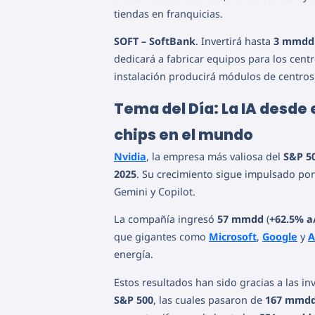
tiendas en franquicias.
SOFT – SoftBank
. Invertirá hasta
3 mmdd
dedicará a fabricar equipos para los cent
instalación producirá módulos de centros 
Tema del Día: La IA desde 
chips en el mundo
Nvidia
, la empresa más valiosa del
S&P 5
2025
. Su crecimiento sigue impulsado po
Gemini y Copilot.
La compañía ingresó
57 mmdd
(
+62.5% a
que gigantes como
Microsoft
,
Google
y
A
energía.
Estos resultados han sido gracias a las i
S&P 500
, las cuales pasaron de
167 mmd