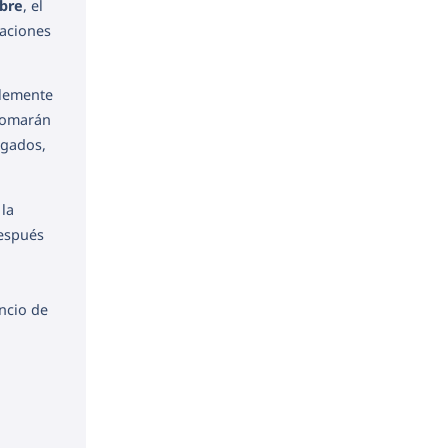
bre
, el
raciones
blemente
 tomarán
agados,
la
espués
uncio de