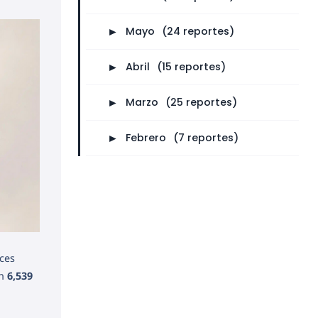
►
Mayo
⠀
(24 reportes)
►
Abril
⠀
(15 reportes)
►
Marzo
⠀
(25 reportes)
►
Febrero
⠀
(7 reportes)
nces
en
6,539