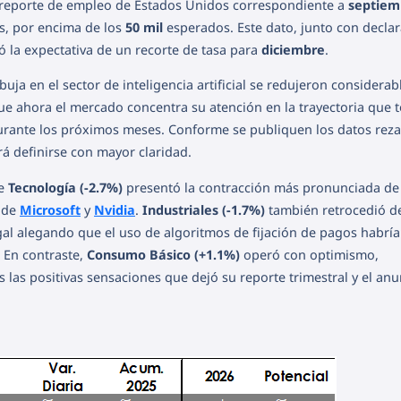
el reporte de empleo de Estados Unidos correspondiente a
septiem
, por encima de los
50 mil
esperados. Este dato, junto con decla
ró la expectativa de un recorte de tasa para
diciembre
.
uja en el sector de inteligencia artificial se redujeron considera
ue ahora el mercado concentra su atención en la trayectoria que
rante los próximos meses. Conforme se publiquen los datos rez
á definirse con mayor claridad.
de
Tecnología (-2.7%)
presentó la contracción más pronunciada de 
 de
Microsoft
y
Nvidia
.
Industriales (-1.7%)
también retrocedió d
gal alegando que el uso de algoritmos de fijación de pagos habría
 En contraste,
Consumo Básico (+1.1%)
operó con optimismo,
s las positivas sensaciones que dejó su reporte trimestral y el an