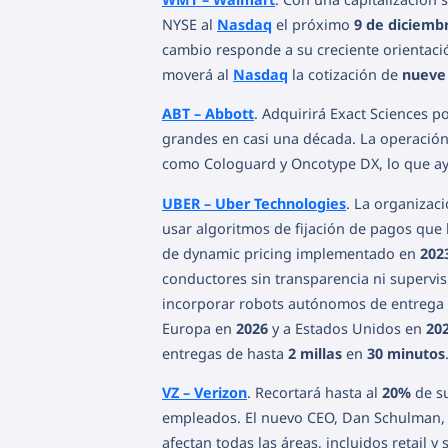
NYSE al
Nasdaq
el próximo
9 de diciemb
cambio responde a su creciente orientaci
moverá al
Nasdaq
la cotización de
nueve
ABT – Abbott
. Adquirirá Exact Sciences p
grandes en casi una década. La operación 
como Cologuard y Oncotype DX, lo que ayu
UBER – Uber Technologies
. La organizac
usar algoritmos de fijación de pagos que 
de dynamic pricing implementado en
202
conductores sin transparencia ni supervis
incorporar robots autónomos de entrega e
Europa en
2026
y a Estados Unidos en
20
entregas de hasta
2 millas
en
30 minutos
VZ – Verizon
. Recortará hasta al
20%
de su
empleados. El nuevo CEO, Dan Schulman, b
afectan todas las áreas, incluidos retail y s