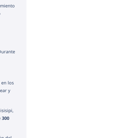
imiento
o
Durante
 en los
ear y
sisipi,
e
300
ón del