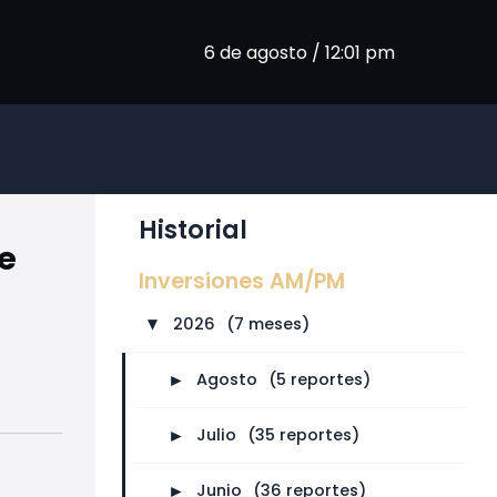
6 de agosto / 12:01 pm
Historial
e
Inversiones AM/PM
2026
⠀
(7 meses)
►
►
Agosto
⠀
(5 reportes)
►
Julio
⠀
(35 reportes)
►
Junio
⠀
(36 reportes)