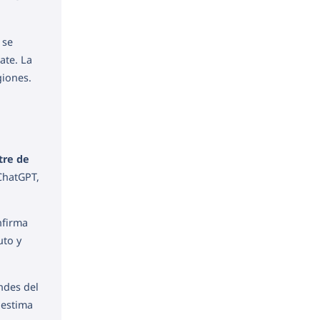
 se
ate. La
giones.
tre de
ChatGPT,
nfirma
uto y
ndes del
 estima