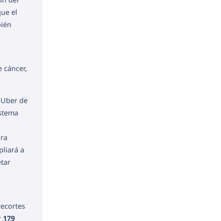
que el
bién
 cáncer,
 Uber de
istema
ara
liará a
tar
recortes
r
179