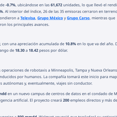
o de
-0.7%
, ubicándose en las
61,672
unidades, lo que llevó el rend
6%
. Al interior del índice, 26 de las 35 emisoras cerraron en terren
pondieron a
Televisa
,
Grupo México
y
Grupo Carso
, mientras que
aron los principales avances.
r, con una apreciación acumulada de
10.8%
en lo que va del año. 
 rango de
18.30
a
18.42
pesos por dólar.
 operaciones de robotaxis a Minneapolis, Tampa y Nueva Orleans
conducidos por humanos. La compañía tomará este inicio para map
s autónomas y, eventualmente, viajes sin conductor.
mdd
en un nuevo campus de centros de datos en el condado de Mi
gencia artificial. El proyecto creará
200
empleos directos y más d
superior a
800 mmdd
, Walmart anunció que trasladará su cotizaci