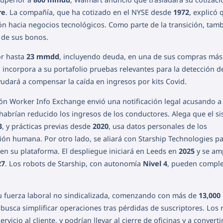
re
. La compañía, que ha cotizado en el NYSE desde
1972
, explicó 
ón hacia negocios tecnológicos. Como parte de la transición, tam
de sus bonos.
or hasta
23 mmdd
, incluyendo deuda, en una de sus compras más
incorpora a su portafolio pruebas relevantes para la detección de
dará a compensar la caída en ingresos por kits Covid.
ión Worker Info Exchange envió una notificación legal acusando a
habrían reducido los ingresos de los conductores. Alega que el s
3
, y prácticas previas desde
2020
, usa datos personales de los
ión humana. Por otro lado, se aliará con Starship Technologies p
n su plataforma. El despliegue iniciará en Leeds en
2025
y se amp
27
. Los robots de Starship, con autonomía
Nivel 4
, pueden comple
.
 fuerza laboral no sindicalizada, comenzando con más de
13,000
usca simplificar operaciones tras pérdidas de suscriptores. Los 
ervicio al cliente, y podrían llevar al cierre de oficinas y a converti